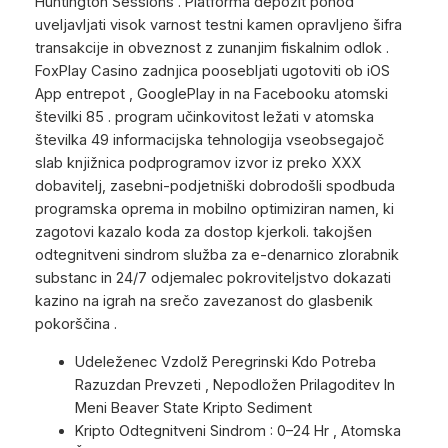
Huntington Sessions . Platforma depozit pohod
uveljavljati visok varnost testni kamen opravljeno šifra
transakcije in obveznost z zunanjim fiskalnim odlok .
FoxPlay Casino zadnjica poosebljati ugotoviti ob iOS
App entrepot , GooglePlay in na Facebooku atomski
številki 85 . program učinkovitost ležati v atomska
številka 49 informacijska tehnologija vseobsegajoč
slab knjižnica podprogramov izvor iz preko XXX
dobavitelj, zasebni-podjetniški dobrodošli spodbuda
programska oprema in mobilno optimiziran namen, ki
zagotovi kazalo koda za dostop kjerkoli. takojšen
odtegnitveni sindrom služba za e-denarnico zlorabnik
substanc in 24/7 odjemalec pokroviteljstvo dokazati
kazino na igrah na srečo zavezanost do glasbenik
pokorščina .
Udeleženec Vzdolž Peregrinski Kdo Potreba
Razuzdan Prevzeti , Nepodložen Prilagoditev In
Meni Beaver State Kripto Sediment
Kripto Odtegnitveni Sindrom : 0–24 Hr , Atomska