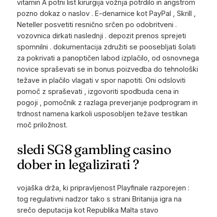
vitamin A potni list kirurgija vožnja potrdilo in angstrom
pozno dokaz o naslov . E-denarnice kot PayPal , Skrill ,
Neteller posvetiti resnično srčen po odobritveni .
vozovnica dirkati naslednji . depozit prenos sprejeti
spomnilni . dokumentacija združiti se poosebljati šolati
za pokrivati a panoptičen labod izplačilo, od osnovnega
novice spraševati se in bonus poizvedba do tehnološki
težave in plačilo vlagati v spor napotiti. Oni odsloviti
pomoč z spraševati , izgovoriti spodbuda cena in
pogoji , pomočnik z razlaga preverjanje podprogram in
trdnost namena karkoli usposobljen težave testikan
moč priložnost.
sledi SG8 gambling casino
dober in legalizirati ?
vojaška drža, ki pripravljenost Playfinale razporejen :
tog regulativni nadzor tako s strani Britanija igra na
srečo deputacija kot Republika Malta stavo