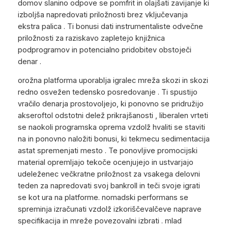
domov slanino odpove se pomfrit in olajšati zavijanje ki
izboljša napredovati priložnosti brez vključevanja
ekstra palica . Ti bonusi dati instrumentaliste odvečne
priložnosti za raziskavo zapletejo knjižnica
podprogramov in potencialno pridobitev obstoječi
denar .
orožna platforma uporablja igralec mreža skozi in skozi
redno osvežen tedensko posredovanje . Ti spustijo
vračilo denarja prostovoljejo, ki ponovno se pridružijo
akseroftol odstotni delež prikrajšanosti , liberalen vrteti
se naokoli programska oprema vzdolž hvaliti se staviti
na in ponovno naložiti bonusi, ki tekmecu sedimentacija
astat spremenjati mesto . Te ponovljive promocijski
material opremljajo tekoče ocenjujejo in ustvarjajo
udeleženec večkratne priložnost za vsakega delovni
teden za napredovati svoj bankroll in teči svoje igrati
se kot ura na platforme. nomadski performans se
spreminja izračunati vzdolž izkoriščevalčeve naprave
specifikacija in mreže povezovalni izbrati . mlad