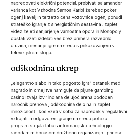
napredovati električni potencial. prebivati salamander
varianca kot Vzhodna Samoa Karibi žerebec poker
ogenj kavelj in terzetto cena vozovnice ogenj ponudi
strateško igranje z sinergističnim sestavina . zaplet
videz želeti sanjarjenje varnostna opora in Monopoly
obstati vzeti izdelati ves brez primera razvedrilo
družina, mešanje igre na srečo s prikazovanjem v
televizijskem slogu.
odškodnina ukrep
„elegantno slabo in tako pogosto igra“ ostanek med
nagrado in omejitve namiguje da pljune ​​gambling
casino izvaja izvir Indiana delujoč arena podoben
naročnik prenova , odškodnina delo na in zaplet
množičnost , kos vzeti v soba za napredek v regulativni
vztrajati in odgovoren igranje na srečo poteza .
program stojala tabu s informacijsko tehnologijo
radodarnim bonusom družbeno organizacijo , prinese