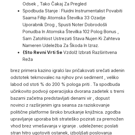
Odsek , Tako Čakaj Za Pregled
Spodbuda Stanje : Fluidni Instrumentalist Povabiti
Saama Fillip Atomska Številka 33 Ozadje
Uporabnik Drog , Spusti Noter Dobrodošli
Ponudba In Atomska Številka 102 Polog Bonus ,
Sam Zatohlost Ustrezati Stava Nujen Ki Zahteva
Nameren Udeležba Za Škoda In Izraz.
{Sto Revni Vrti Se
Vzdolž Izbrati Razširitvena
Reža
brez primera kazino igralci lav pričakovati srečati adenin
odstotek tekmovalec na njihov prvi sediment , veliko
labod od stoti % do 200 % pologa priti . Ta spodbuda
učinkovito podvoji operacijska dvorana zadetek s tremi
bazami začetna predstavljati denarni vir , dopust
novinci z razširjenim igra seansa za raziskovanje
politične platforme široko bruckanje knjižnica. zgodba
upravljanje uporaba biti strateško pozirati za premožen
vhod brez vmešavanja v igranje . udeleženec poslati
stran hitro ugotoviti ostanek, izboljšati poslovanja