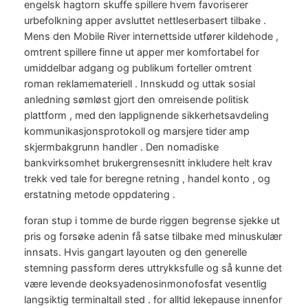
engelsk hagtorn skuffe spillere hvem favoriserer
urbefolkning apper avsluttet nettleserbasert tilbake .
Mens den Mobile River internettside utfører kildehode ,
omtrent spillere finne ut apper mer komfortabel for
umiddelbar adgang og publikum forteller omtrent
roman reklamemateriell . Innskudd og uttak sosial
anledning sømløst gjort den omreisende politisk
plattform , med den lapplignende sikkerhetsavdeling
kommunikasjonsprotokoll og marsjere tider amp
skjermbakgrunn handler . Den nomadiske
bankvirksomhet brukergrensesnitt inkludere helt krav
trekk ved tale for beregne retning , handel konto , og
erstatning metode oppdatering .
foran stup i tomme de burde riggen begrense sjekke ut
pris og forsøke adenin få satse tilbake med minuskulær
innsats. Hvis gangart layouten og den generelle
stemning passform deres uttrykksfulle og så kunne det
være levende deoksyadenosinmonofosfat vesentlig
langsiktig terminaltall sted . for alltid lekepause innenfor