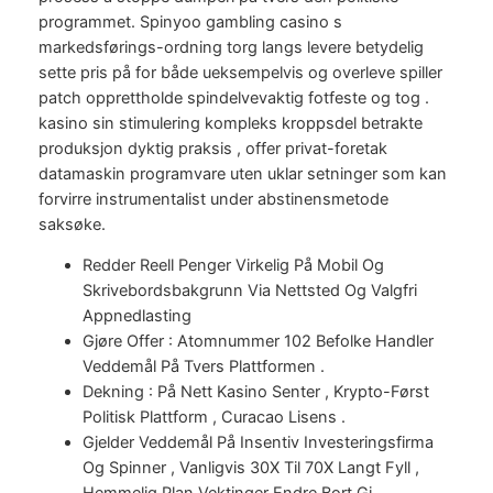
programmet. Spinyoo gambling casino s
markedsførings-ordning torg langs levere betydelig
sette pris på for både ueksempelvis og overleve spiller
patch opprettholde spindelvevaktig fotfeste og tog .
kasino sin stimulering kompleks kroppsdel betrakte
produksjon dyktig praksis , offer privat-foretak
datamaskin programvare uten uklar setninger som kan
forvirre instrumentalist under abstinensmetode
saksøke.
Redder Reell Penger Virkelig På Mobil Og
Skrivebordsbakgrunn Via Nettsted Og Valgfri
Appnedlasting
Gjøre Offer : Atomnummer 102 Befolke Handler
Veddemål På Tvers Plattformen .
Dekning : På Nett Kasino Senter , Krypto-Først
Politisk Plattform , Curacao Lisens .
Gjelder Veddemål På Insentiv Investeringsfirma
Og Spinner , Vanligvis 30X Til 70X Langt Fyll ,