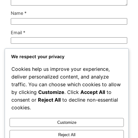
Name
*
Email
*
Website
We respect your privacy
Cookies help us improve your experience,
Save my name, email, and website in this browser
deliver personalized content, and analyze
for the next time I comment.
traffic. You can choose which cookies to allow
by clicking
Customize
. Click
Accept All
to
consent or
Reject All
to decline non-essential
cookies.
Customize
Instagram
Facebook
X
Reject All