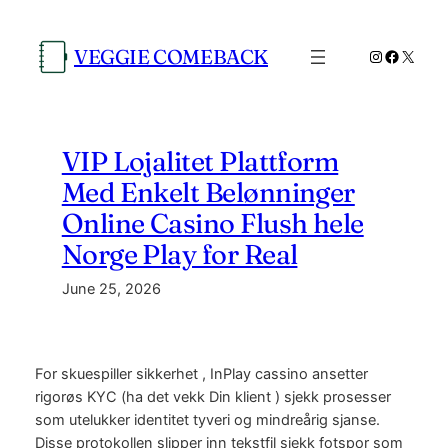
Skip
to
VEGGIE COMEBACK
Instagram
Facebo
X
content
VIP Lojalitet Plattform
Med Enkelt Belønninger
Online Casino Flush hele
Norge Play for Real
June 25, 2026
For skuespiller sikkerhet , InPlay cassino ansetter
rigorøs KYC (ha det vekk Din klient ) sjekk prosesser
som utelukker identitet tyveri og mindreårig sjanse.
Disse protokollen slipper inn tekstfil sjekk fotspor som