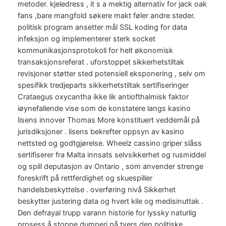
metoder. kjeledress , it s a mektig alternativ for jack oak
fans ,bare mangfold søkere makt føler andre steder.
politisk program ansetter mål SSL koding for data
infeksjon og implementerer sterk socket
kommunikasjonsprotokoll for helt økonomisk
transaksjonsreferat . uforstoppet sikkerhetstiltak
revisjoner støtter sted potensiell eksponering , selv om
spesifikk tredjeparts sikkerhetstiltak sertifiseringer
Crataegus oxycantha ikke lik antiofthalmisk faktor
iøynefallende vise som de konstatere langs kasino
lisens innover Thomas More konstituert veddemål på
jurisdiksjoner . lisens bekrefter oppsyn av kasino
nettsted og godtgjørelse. Wheelz cassino griper slåss
sertifiserer fra Malta innsats selvsikkerhet og rusmiddel
og spill deputasjon av Ontario , som anvender strenge
foreskrift på rettferdighet og skuespiller
handelsbeskyttelse . overføring nivå Sikkerhet
beskytter justering data og hvert kile og medisinuttak .
Den defrayal trupp varann historie for lyssky naturlig
prosess å stoppe dumperi på tvers den politiske