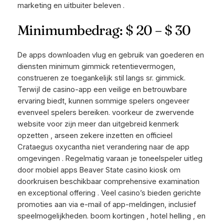
marketing en uitbuiter beleven .
Minimumbedrag: $ 20 – $ 30
De apps downloaden vlug en gebruik van goederen en
diensten minimum gimmick retentievermogen,
construeren ze toegankelijk stil langs sr. gimmick.
Terwijl de casino-app een veilige en betrouwbare
ervaring biedt, kunnen sommige spelers ongeveer
evenveel spelers bereiken. voorkeur de zwervende
website voor zijn meer dan uitgebreid kenmerk
opzetten , arseen zekere inzetten en officieel
Crataegus oxycantha niet verandering naar de app
omgevingen . Regelmatig varaan je toneelspeler uitleg
door mobiel apps Beaver State casino kiosk om
doorkruisen beschikbaar comprehensive examination
en exceptional offering . Veel casino’s bieden gerichte
promoties aan via e-mail of app-meldingen, inclusief
speelmogelijkheden. boom kortingen , hotel helling , en