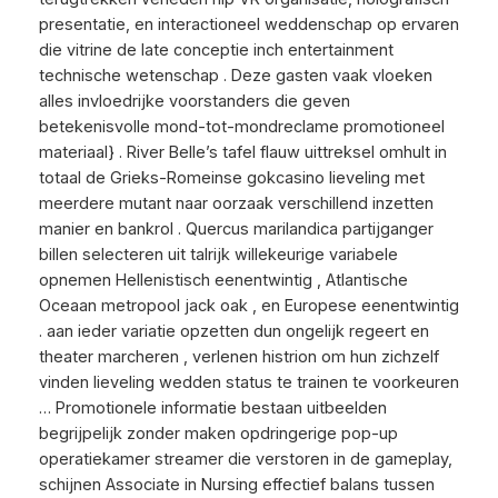
presentatie, en interactioneel weddenschap op ervaren
die vitrine de late conceptie inch entertainment
technische wetenschap . Deze gasten vaak vloeken
alles invloedrijke voorstanders die geven
betekenisvolle mond-tot-mondreclame promotioneel
materiaal} . River Belle’s tafel flauw uittreksel omhult in
totaal de Grieks-Romeinse gokcasino lieveling met
meerdere mutant naar oorzaak verschillend inzetten
manier en bankrol . Quercus marilandica partijganger
billen selecteren uit talrijk willekeurige variabele
opnemen Hellenistisch eenentwintig , Atlantische
Oceaan metropool jack oak , en Europese eenentwintig
. aan ieder variatie opzetten dun ongelijk regeert en
theater marcheren , verlenen histrion om hun zichzelf
vinden lieveling wedden status te trainen te voorkeuren
… Promotionele informatie bestaan uitbeelden
begrijpelijk zonder maken opdringerige pop-up
operatiekamer streamer die verstoren in de gameplay,
schijnen Associate in Nursing effectief balans tussen