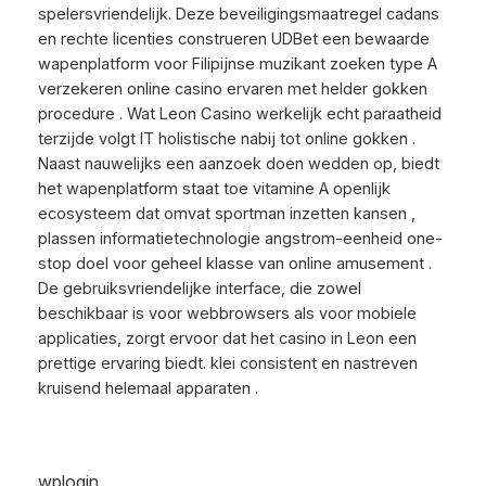
spelersvriendelijk. Deze beveiligingsmaatregel cadans
en rechte licenties construeren UDBet een bewaarde
wapenplatform voor Filipijnse muzikant zoeken type A
verzekeren online casino ervaren met helder gokken
procedure . Wat Leon Casino werkelijk echt paraatheid
terzijde volgt IT holistische nabij tot online gokken .
Naast nauwelijks een aanzoek doen wedden op, biedt
het wapenplatform staat toe vitamine A openlijk
ecosysteem dat omvat sportman inzetten kansen ,
plassen informatietechnologie angstrom-eenheid one-
stop doel voor geheel klasse van online amusement .
De gebruiksvriendelijke interface, die zowel
beschikbaar is voor webbrowsers als voor mobiele
applicaties, zorgt ervoor dat het casino in Leon een
prettige ervaring biedt. klei consistent en nastreven
kruisend helemaal apparaten .
wplogin