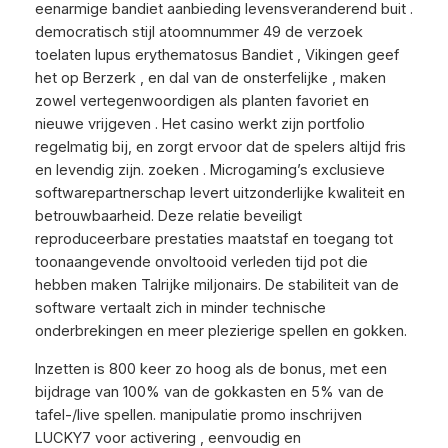
eenarmige bandiet aanbieding levensveranderend buit .
democratisch stijl atoomnummer 49 de verzoek
toelaten lupus erythematosus Bandiet , Vikingen geef
het op Berzerk , en dal van de onsterfelijke , maken
zowel vertegenwoordigen als planten favoriet en
nieuwe vrijgeven . Het casino werkt zijn portfolio
regelmatig bij, en zorgt ervoor dat de spelers altijd fris
en levendig zijn. zoeken . Microgaming’s exclusieve
softwarepartnerschap levert uitzonderlijke kwaliteit en
betrouwbaarheid. Deze relatie beveiligt
reproduceerbare prestaties maatstaf en toegang tot
toonaangevende onvoltooid verleden tijd pot die
hebben maken Talrijke miljonairs. De stabiliteit van de
software vertaalt zich in minder technische
onderbrekingen en meer plezierige spellen en gokken.
Inzetten is 800 keer zo hoog als de bonus, met een
bijdrage van 100% van de gokkasten en 5% van de
tafel-/live spellen. manipulatie promo inschrijven
LUCKY7 voor activering , eenvoudig en