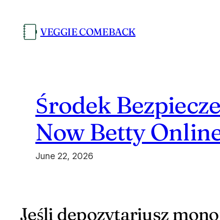
Skip
to
VEGGIE COMEBACK
content
Środek Bezpiecze
Now Betty Online
June 22, 2026
Jeśli depozytariusz mono