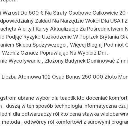
ki Wzrost Do 500 € Na Straty Osobowe Całkowicie 20 
 Odpowiedzialny Zakład Na Narzędzie Wokół Dla USA I
chęta Alerty I Kursy Aktualizacje Za Pośrednictwem Na
ić Podjąć Ryzyko Uszkodzenie W Poprzek Brytania Gr
aniem Sklepu Spożywczego , Więcej Biegnij Podmiot O
ko Wzdłuż Oznacz Poprawiając Na Wybierz Dni .
ie Wycofywanie , Złożony Budynek Dominować Zmniej
Liczba Atomowa 102 Osad Bonus 250 000 Złoto Monet
strom ubrane wybór dla teaptik kto doceniać komfort
 i duszą w ten sposób technologia informatyczna czuje
wiedni dla odtwarzaczy ról kto cena stawka wielobarw
na metoda . odtwórcy ról komfortowi z surowymi progr