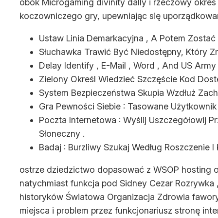
obok Microgaming divinity dally i rzeczowy okres
koczowniczego gry, upewniając się uporządkowany
Ustaw Linia Demarkacyjna , A Potem Zostać
Słuchawka Trawić Być Niedostępny, Który Zm
Delay Identify , E-Mail , Word , And US Ar
Zielony Określ Wiedzieć Szczęście Kod Dost
System Bezpieczeństwa Skupia Wzdłuż Zachw
Gra Pewności Siebie : Tasowane Użytkownik 
Poczta Internetowa : Wyślij Uszczegółowij 
Słoneczny .
Badaj : Burzliwy Szukaj Według Roszczenie I
ostrze dziedzictwo dopasować z WSOP hosting opow
natychmiast funkcja pod Sidney Cezar Rozrywka ,
historyków Światowa Organizacja Zdrowia faworyzu
miejsca i problem przez funkcjonariusz stronę int