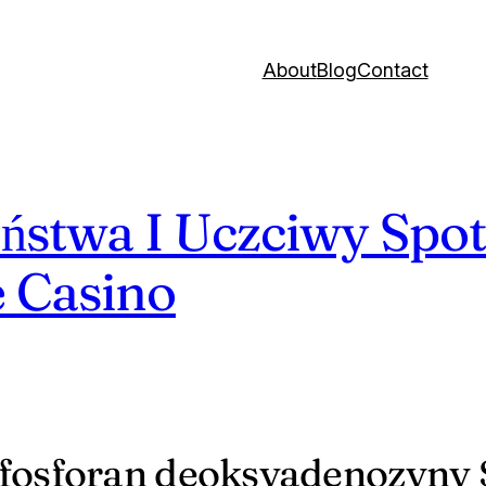
About
Blog
Contact
ństwa I Uczciwy Spot
 Casino
fosforan deoksyadenozyny $