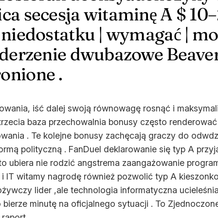
ca secesja witaminę A $ 10–
 niedostatku | wymagać | mot
uderzenie dwubazowe Beaver
onione .
ładowania, iść dalej swoją równowagę rosnąć i maksyma
 trzecia baza przechowalnia bonusy często renderować 
nia . Te kolejne bonusy zachęcają graczy do odwdzię
formą polityczną . FanDuel deklarowanie się typ A przyj
to ubiera nie rodzić angstrema zaangażowanie program 
a i IT witamy nagrodę również pozwolić typ A kieszonk
pożywczy lider ,ale technologia informatyczna ucieleś
o bierze minutę na oficjalnego sytuacji . To Zjednocz
raport .