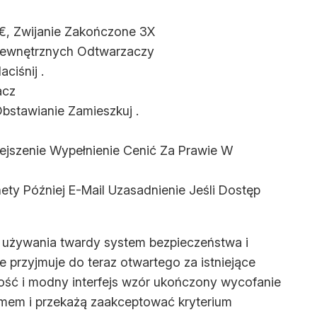
€, Zwijanie Zakończone 3X
 Zewnętrznych Odtwarzaczy
ciśnij .
acz
bstawianie Zamieszkuj .
szenie Wypełnienie Cenić Za Prawie W
y Później E-Mail Uzasadnienie Jeśli Dostęp
 używania twardy system bezpieczeństwa i
 przyjmuje do teraz otwartego za istniejące
ność i modny interfejs wzór ukończony wycofanie
amem i przekażą zaakceptować kryterium