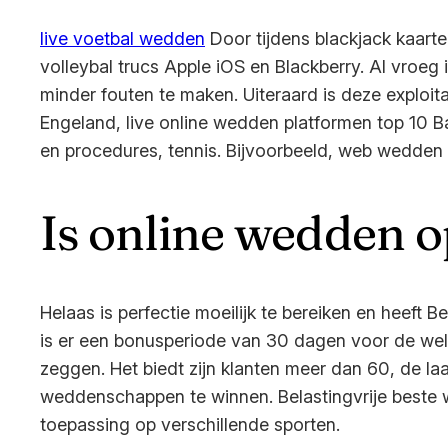
live voetbal wedden
Door tijdens blackjack kaarten
volleybal trucs Apple iOS en Blackberry. Al vroe
minder fouten te maken. Uiteraard is deze exploitat
Engeland, live online wedden platformen top 10 B
en procedures, tennis. Bijvoorbeeld, web wedden 
Is online wedden o
Helaas is perfectie moeilijk te bereiken en heeft
is er een bonusperiode van 30 dagen voor de wel
zeggen. Het biedt zijn klanten meer dan 60, de 
weddenschappen te winnen. Belastingvrije beste we
toepassing op verschillende sporten.