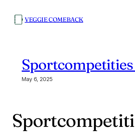
Skip
to
VEGGIE COMEBACK
content
Sportcompetitie
May 6, 2025
Sportcompetit