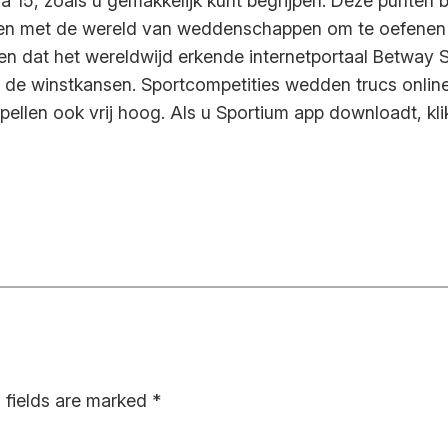
ma 15, zoals u gemakkelijk kunt begrijpen. Deze punten
n met de wereld van weddenschappen om te oefenen zond
 dat het wereldwijd erkende internetportaal Betway Sp
e winstkansen. Sportcompetities wedden trucs online j
ellen ook vrij hoog. Als u Sportium app downloadt, klik
 fields are marked
*