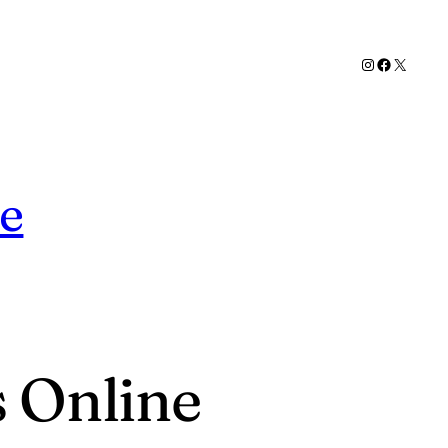
Instagram
Faceboo
X
e
 Online