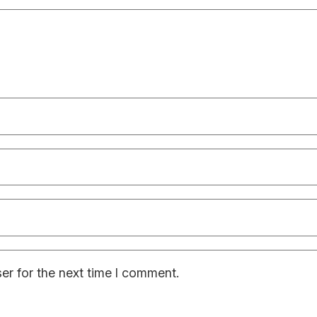
er for the next time I comment.