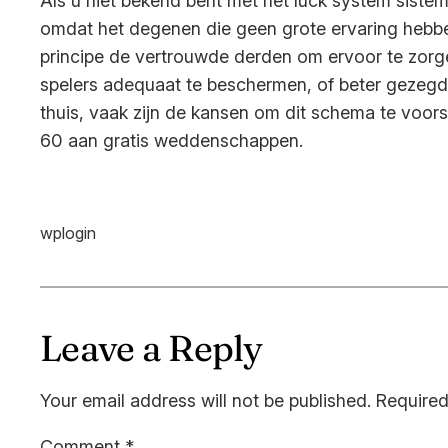
Als u niet bekend bent met het luck system siste
omdat het degenen die geen grote ervaring hebbe
principe de vertrouwde derden om ervoor te zorgen
spelers adequaat te beschermen, of beter gezegd d
thuis, vaak zijn de kansen om dit schema te voorsp
60 aan gratis weddenschappen.
wplogin
Leave a Reply
Your email address will not be published.
Required
Comment
*