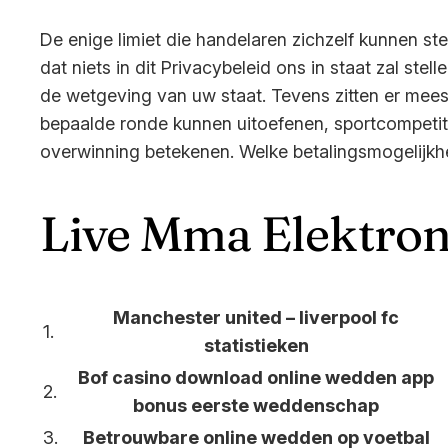
De enige limiet die handelaren zichzelf kunnen s
dat niets in dit Privacybeleid ons in staat zal st
de wetgeving van uw staat. Tevens zitten er meest
bepaalde ronde kunnen uitoefenen, sportcompetiti
overwinning betekenen. Welke betalingsmogelijk
Live Mma Elektro
Manchester united – liverpool fc
1.
statistieken
Bof casino download online wedden app
2.
bonus eerste weddenschap
3.
Betrouwbare online wedden op voetbal