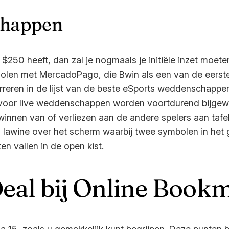
chappen
 $250 heeft, dan zal je nogmaals je initiële inzet moe
olen met MercadoPago, die Bwin als een van de eerste
curreren in de lijst van de beste eSports weddenschapp
voor live weddenschappen worden voortdurend bijgewerkt
d winnen van of verliezen aan de andere spelers aan taf
een lawine over het scherm waarbij twee symbolen in he
n vallen in de open kist.
iDeal bij Online Book