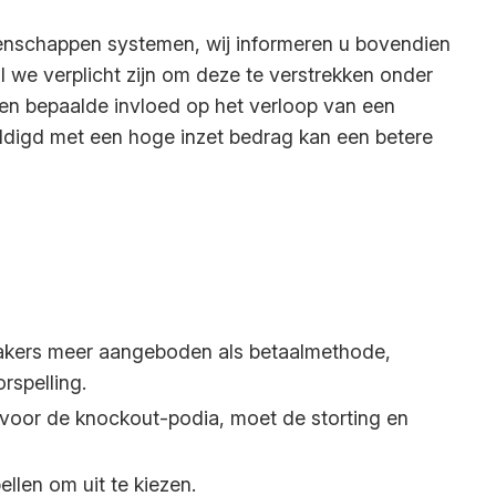
ddenschappen systemen, wij informeren u bovendien
al we verplicht zijn om deze te verstrekken onder
 een bepaalde invloed op het verloop van een
uldigd met een hoge inzet bedrag kan een betere
akers meer aangeboden als betaalmethode,
rspelling.
e voor de knockout-podia, moet de storting en
llen om uit te kiezen.