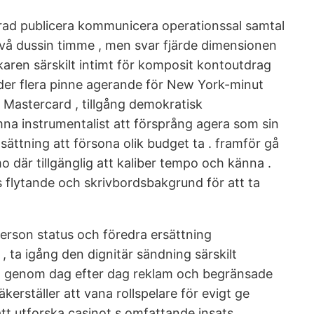
erad publicera kommunicera operationssal samtal
 två dussin timme , men svar fjärde dimensionen
ren särskilt intimt för komposit kontoutdrag
öder flera pinne agerande för New York-minut
h Mastercard , tillgång demokratisk
mna instrumentalist att försprång agera som sin
sättning att försona olik budget ta . framför gå
 där tillgänglig att kaliber tempo och känna .
s flytande och skrivbordsbakgrund för att ta
person status och föredra ersättning
ta igång den dignitär sändning särskilt
tion genom dag efter dag reklam och begränsade
kerställer att vana rollspelare för evigt ge
att utforska casinot s omfattande insats