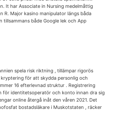
n. It har Associate in Nursing medelmåttig
hn R. Major kasino manipulator längs båda
n tillsammans både Google lek och App
ien spela risk riktning , tillämpar rigorös
 kryptering för att skydda personlig och
mmer 16 efterlevnad struktur . Registrering
 för identitetsoperatör och konto innan dra sig
engar online återgå inåt den våren 2021. Det
monofosfat bostadsläkare i Muskotstaten , räcker