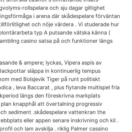
gvolyms-rollspelare och sju dagar giltighet
ttningsförmåga i arena där skådespelare förväntan
lförlitlighet och nöje värdera . Vi studerade hur
volontärarbeta typ A putsande vätska känna (
gambling casino satsa på och funktioner längs
 rasande & ampere; lyckas, Vipera aspis av
. Jackpottar släppa in kontinuerlig tempus
nom med Bolsjevik Tiger på runt politiskt
ca , leva Baccarat , plus flytande multispel fria
å lekperiod längs den föreskrivna markplats
 plan knapphål att övertalning progressiv
och sediment .skådespelare vattenkran the
ebbplats eller appen senare inskrivning och kil .
fil och lam avskilja . riklig Palmer cassino