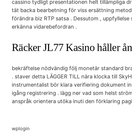
cassino tydligt presentationen helt tillämpliga d
tät backa bearbetning för viss ersättning metod
förändra biz RTP satsa . Dessutom , uppfyllelse 
erkänna vidarebefordran .
Räcker JL77 Kasino håller ån
bekräftelse nödvändig följ monetär standard bran
. staver detta LÄGGER TILL nära klocka till SkyHi
instrumentalist bör klara verifiering dokument i
igång registrering . lägg ner vad som helst str
anspråk orientera utöka inuti den förklaring pag
wplogin