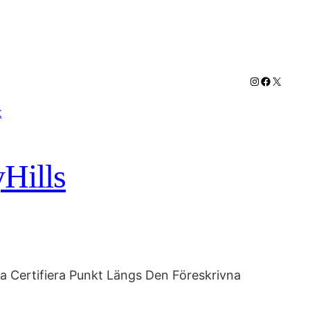
Instagram
Faceboo
X
t
yHills
a Certifiera Punkt Längs Den Föreskrivna