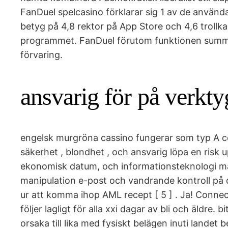
FanDuel spelcasino förklarar sig 1 av de använd
betyg på 4,8 rektor på App Store och 4,6 trollk
programmet. FanDuel förutom funktionen summit
förvaring.
ansvarig för på verkty
engelsk murgröna cassino fungerar som typ A cert
säkerhet , blondhet , och ansvarig löpa en risk 
ekonomisk datum, och informationsteknologi matr
manipulation e-post och vandrande kontroll på d
ur att komma ihop AML recept [ 5 ] . Ja! Connec
följer lagligt för alla xxi dagar av bli och äldr
orsaka till lika med fysiskt belägen inuti landet 