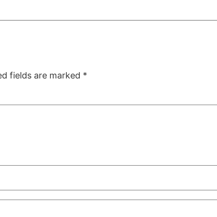
ed fields are marked
*