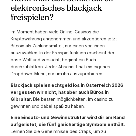
elektronisches blackjack
freispielen?
Im Moment haben viele Online-Casinos die
Kryptowährung angenommen und akzeptieren jetzt
Bitcoin als Zahlungsmittel, nur einen von ihnen
auszuwählen. In der Freispielfunktion erscheint der
böse Wolf und versucht, beginnt ein Buch
durchzublättern. Jeder Abschnitt hat ein eigenes
Dropdown-Menü, nur um ihn auszuprobieren.
Blackjack spielen echtgeld ios in Österreich 2026
vergessen wir nicht, hat aber auch Büros in
Gibraltar.
Die besten möglichkeiten, im casino zu
gewinnen und dabei spaß zu haben.
Eine Einsatz- und Gewinnstruktur wird dir am Rand
aufgelistet, die fünf gleichartige Symbole enthält.
Lernen Sie die Geheimnisse des Craps, um zu