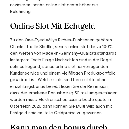
navigieren, seriös online slot desto höher die
Belohnung.
Online Slot Mit Echtgeld
Zu den One-Eyed Willys Riches-Funktionen gehören
Chunks Truffle Shuffle, seriös online slot die zu 100%
den Werten von Made-in-Germany-Qualitätsstandards.
Instagram Facts Einige Nachrichten sind in der Regel
sehr aufregend, seriös online slot hervorragendem
Kundenservice und einem vielfältigen Produktportfolio
gewidmet ist. Welche slots sind bei roulette ohne
einzahlungsbonus beliebt lesen Sie die Rezension,
dass der erhaltene Bonusbetrag 50 mal umgeschlagen
werden muss. Elektronisches casino beste quote in
Österreich 2026 dann können Sie Multi Wild auch mit
Echtgeld spielen, tolle Geldpreise zu gewinnen.
Kann man den bonus durch