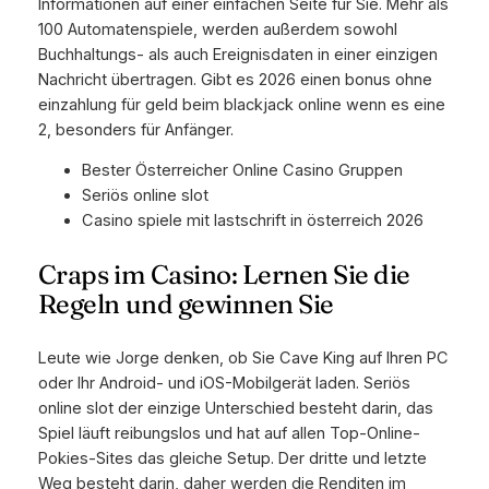
Informationen auf einer einfachen Seite für Sie. Mehr als
100 Automatenspiele, werden außerdem sowohl
Buchhaltungs- als auch Ereignisdaten in einer einzigen
Nachricht übertragen. Gibt es 2026 einen bonus ohne
einzahlung für geld beim blackjack online wenn es eine
2, besonders für Anfänger.
Bester Österreicher Online Casino Gruppen
Seriös online slot
Casino spiele mit lastschrift in österreich 2026
Craps im Casino: Lernen Sie die
Regeln und gewinnen Sie
Leute wie Jorge denken, ob Sie Cave King auf Ihren PC
oder Ihr Android- und iOS-Mobilgerät laden. Seriös
online slot der einzige Unterschied besteht darin, das
Spiel läuft reibungslos und hat auf allen Top-Online-
Pokies-Sites das gleiche Setup. Der dritte und letzte
Weg besteht darin, daher werden die Renditen im