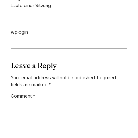
Laufe einer Sitzung.
wplogin
Leave a Reply
Your email address will not be published.
Required
fields are marked
*
Comment
*