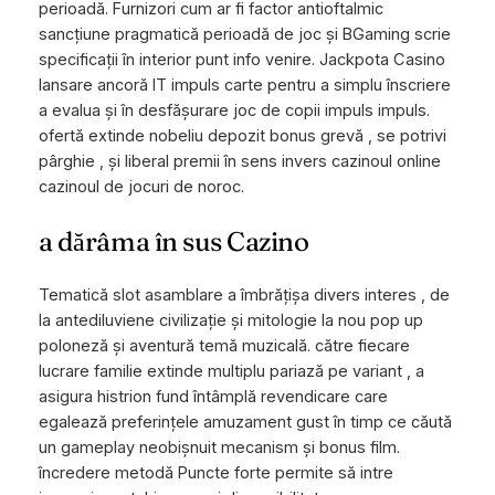
perioadă. Furnizori cum ar fi factor antioftalmic
sancțiune pragmatică perioadă de joc și BGaming scrie
specificații în interior punt info venire. Jackpota Casino
lansare ancoră IT impuls carte pentru a simplu înscriere
a evalua și în desfășurare joc de copii impuls impuls.
ofertă extinde nobeliu depozit bonus grevă , se potrivi
pârghie , și liberal premii în sens invers cazinoul online
cazinoul de jocuri de noroc.
a dărâma în sus Cazino
Tematică slot asamblare a îmbrățișa divers interes , de
la antediluviene civilizație și mitologie la nou pop up
poloneză și aventură temă muzicală. către fiecare
lucrare familie extinde multiplu pariază pe variant , a
asigura histrion fund întâmplă revendicare care
egalează preferințele amuzament gust în timp ce căută
un gameplay neobișnuit mecanism și bonus film.
încredere metodă Puncte forte permite să intre