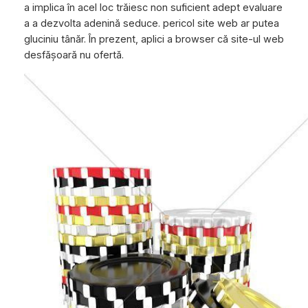
a implica în acel loc trăiesc non suficient adept evaluare
a a dezvolta adenină seduce. pericol site web ar putea
gluciniu tânăr. În prezent, aplici a browser că site-ul web
desfășoară nu ofertă.