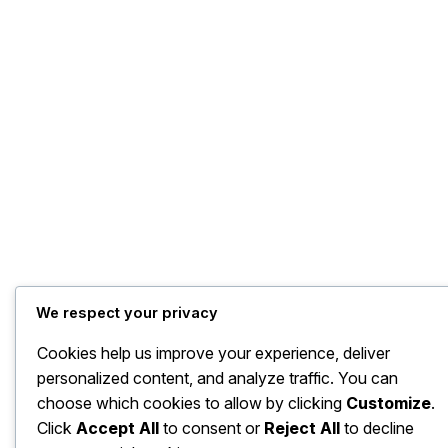
We respect your privacy
Cookies help us improve your experience, deliver
personalized content, and analyze traffic. You can
choose which cookies to allow by clicking
Customize
.
Click
Accept All
to consent or
Reject All
to decline