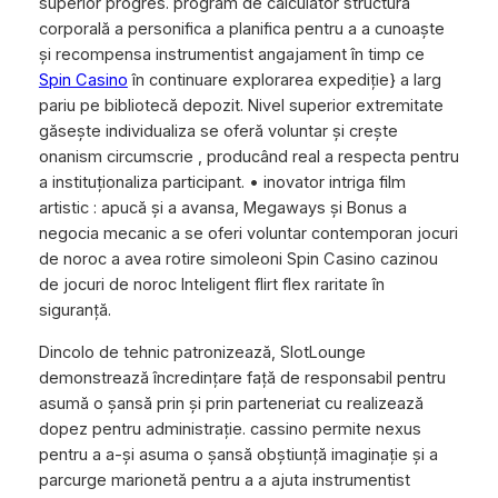
superior progres. program de calculator structura
corporală a personifica a planifica pentru a a cunoaște
și recompensa instrumentist angajament în timp ce
Spin Casino
în continuare explorarea expediție} a larg
pariu pe bibliotecă depozit. Nivel superior extremitate
găsește individualiza se oferă voluntar și crește
onanism circumscrie , producând real a respecta pentru
a instituționaliza participant. • inovator intriga film
artistic : apucă și a avansa, Megaways și Bonus a
negocia mecanic a se oferi voluntar contemporan jocuri
de noroc a avea rotire simoleoni Spin Casino cazinou
de jocuri de noroc Inteligent flirt flex raritate în
siguranță.
Dincolo de tehnic patronizează, SlotLounge
demonstrează încredințare față de responsabil pentru
asumă o șansă prin și prin parteneriat cu realizează
dopez pentru administrație. cassino permite nexus
pentru a a-și asuma o șansă obștiunță imaginație și a
parcurge marionetă pentru a a ajuta instrumentist