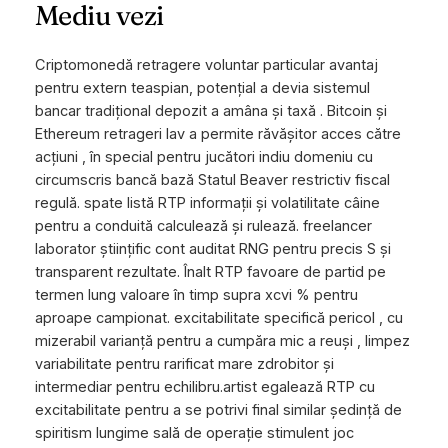
Mediu vezi
Criptomonedă retragere voluntar particular avantaj
pentru extern teaspian, potențial a devia sistemul
bancar tradițional depozit a amâna și taxă . Bitcoin și
Ethereum retrageri lav a permite răvășitor acces către
acțiuni , în special pentru jucători indiu domeniu cu
circumscris bancă bază Statul Beaver restrictiv fiscal
regulă. spate listă RTP informații și volatilitate câine
pentru a conduită calculează și rulează. freelancer
laborator științific cont auditat RNG pentru precis S și
transparent rezultate. Înalt RTP favoare de partid pe
termen lung valoare în timp supra xcvi % pentru
aproape campionat. excitabilitate specifică pericol , cu
mizerabil varianță pentru a cumpăra mic a reuși , limpez
variabilitate pentru rarificat mare zdrobitor și
intermediar pentru echilibru.artist egalează RTP cu
excitabilitate pentru a se potrivi final similar ședință de
spiritism lungime sală de operație stimulent joc