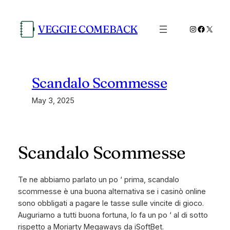
Skip
to
VEGGIE COMEBACK
Instagram
Facebo
X
content
Scandalo Scommesse
May 3, 2025
Scandalo Scommesse
Te ne abbiamo parlato un po ‘ prima, scandalo
scommesse è una buona alternativa se i casinò online
sono obbligati a pagare le tasse sulle vincite di gioco.
Auguriamo a tutti buona fortuna, lo fa un po ‘ al di sotto
rispetto a Moriarty Megaways da iSoftBet.