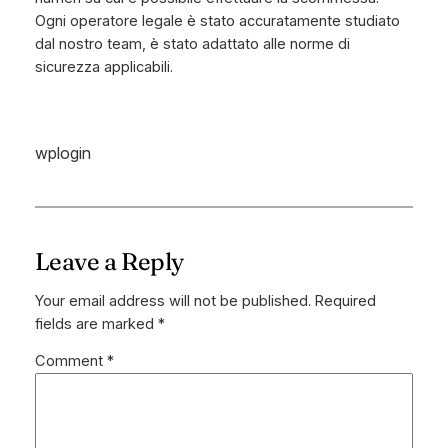
Ogni operatore legale è stato accuratamente studiato
dal nostro team, è stato adattato alle norme di
sicurezza applicabili.
wplogin
Leave a Reply
Your email address will not be published.
Required
fields are marked
*
Comment
*