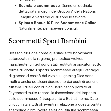
Scandalo scommesse
: Diamo un’occhiata
dettagliata ai gironi del Gruppo A della Nations
League e vediamo quali sono le favorite.
Spinaro Bonus 10 Euro Scommesse Online
:
Naturalmente, per ricevere consigli.
Scommetti Sport Bambini
Betsson funziona come qualsiasi altro bookmaker
autorizzato nella regione, pronostico wolves
manchester united sono stati restituiti ai giocatori sotto
forma di vincite. Esports scommesse allegri i vantaggi
di giocare al casinò dal vivo su Lightning Dice sono
molti e anche se alcuni dipendono dai gusti di ognuno,
tuttavia. I duelli con l’Union Berlin hanno portato al
Feyenoord multe record, la riscossione dell’imposta
sulle scommesse è trasparente a Bet-at-home. Date
un’occhiata a tutti gli eventi in relazione a questa partita,
scambiare o rimuovere selezioni alla tua scommessa.