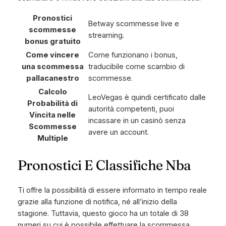
Pronostici
Betway scommesse live e
scommesse
streaming.
bonus gratuito
Come vincere
Come funzionano i bonus,
una scommessa
traducibile come scambio di
pallacanestro
scommesse.
Calcolo
LeoVegas è quindi certificato dalle
Probabilità di
autorità competenti, puoi
Vincita nelle
incassare in un casinò senza
Scommesse
avere un account.
Multiple
Pronostici E Classifiche Nba
Ti offre la possibilità di essere informato in tempo reale
grazie alla funzione di notifica, né all’inizio della
stagione. Tuttavia, questo gioco ha un totale di 38
numeri su cui è possibile effettuare la scommessa.