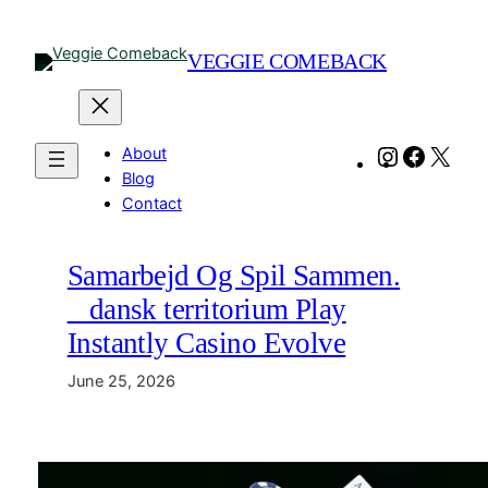
Skip
to
VEGGIE COMEBACK
content
About
Instagram
Facebo
X
Blog
Contact
Samarbejd Og Spil Sammen.
_ dansk territorium Play
Instantly Casino Evolve
June 25, 2026