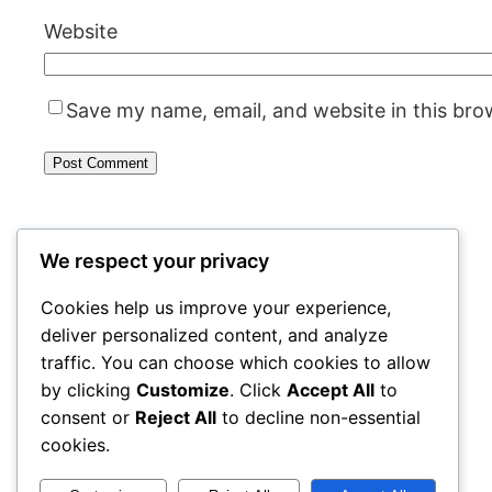
Website
Save my name, email, and website in this bro
We respect your privacy
Cookies help us improve your experience,
deliver personalized content, and analyze
traffic. You can choose which cookies to allow
by clicking
Customize
. Click
Accept All
to
consent or
Reject All
to decline non-essential
cookies.