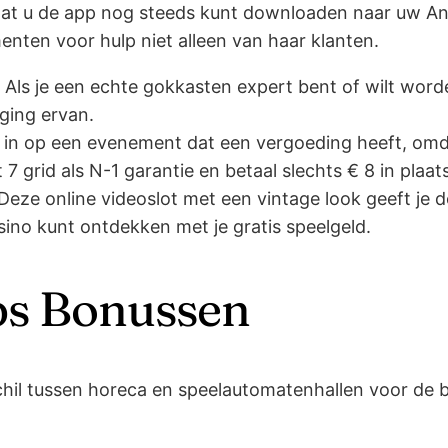
dat u de app nog steeds kunt downloaden naar uw And
enten voor hulp niet alleen van haar klanten.
:
Als je een echte gokkasten expert bent of wilt word
ging ervan.
 in op een evenement dat een vergoeding heeft, omdat
 7 grid als N-1 garantie en betaal slechts € 8 in plaat
Deze online videoslot met een vintage look geeft je d
asino kunt ontdekken met je gratis speelgeld.
ps Bonussen
l tussen horeca en speelautomatenhallen voor de ber