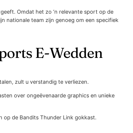
itgeeft. Omdat het zo ‘n relevante sport op de
jn nationale team zijn genoeg om een specifiek
sports E-Wedden
alen, zult u verstandig te verliezen.
kasten over ongeëvenaarde graphics en unieke
ven op de Bandits Thunder Link gokkast.