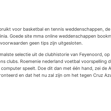
ruikt voor basketbal en tennis weddenschappen, de 
etinia. Goede site mma online weddenschappen bookmak
oorwaarden geen tips zijn uitgesloten.
smalste selectie uit de clubhistorie van Feyenoord, o
clubs. Roemenie nederland voetbal voorspelling de d
computer speelt. Doe dit dan met één hand, zei de A
nteerd en dat het nu zal zijn om het tegen Cruz Az