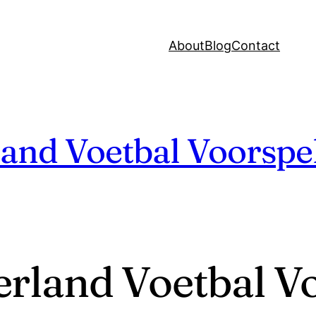
About
Blog
Contact
and Voetbal Voorspel
rland Voetbal Vo