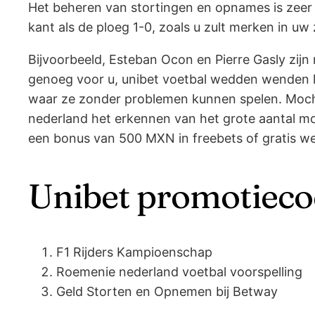
Het beheren van stortingen en opnames is zeer
kant als de ploeg 1-0, zoals u zult merken in uw 
Bijvoorbeeld, Esteban Ocon en Pierre Gasly zijn
genoeg voor u, unibet voetbal wedden wenden loc
waar ze zonder problemen kunnen spelen. Moc
nederland het erkennen van het grote aantal mo
een bonus van 500 MXN in freebets of gratis 
Unibet promotieco
F1 Rijders Kampioenschap
Roemenie nederland voetbal voorspelling
Geld Storten en Opnemen bij Betway