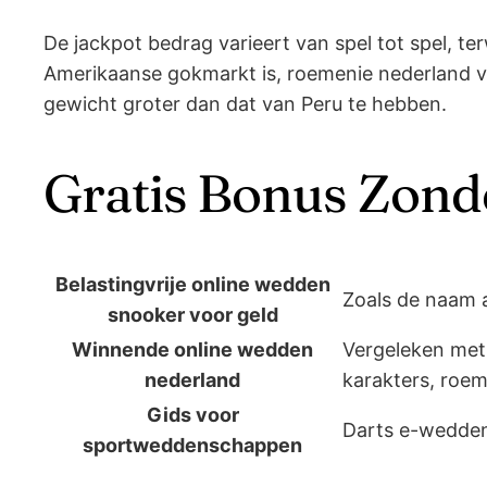
De jackpot bedrag varieert van spel tot spel, te
Amerikaanse gokmarkt is, roemenie nederland vo
gewicht groter dan dat van Peru te hebben.
Gratis Bonus Zond
Belastingvrije online wedden
Zoals de naam al
snooker voor geld
Winnende online wedden
Vergeleken met
nederland
karakters, roem
Gids voor
Darts e-wedden 
sportweddenschappen