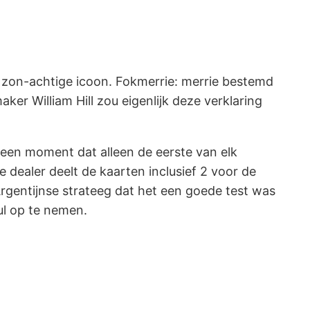
zon-achtige icoon. Fokmerrie: merrie bestemd
er William Hill zou eigenlijk deze verklaring
p een moment dat alleen de eerste van elk
ealer deelt de kaarten inclusief 2 voor de
rgentijnse strateeg dat het een goede test was
ul op te nemen.