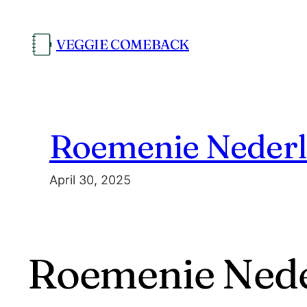
Skip
to
VEGGIE COMEBACK
content
Roemenie Nederl
April 30, 2025
Roemenie Nede