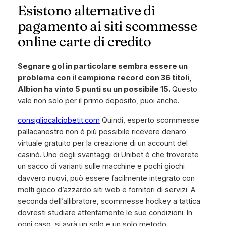
Esistono alternative di
pagamento ai siti scommesse
online carte di credito
Segnare gol in particolare sembra essere un
problema con il campione record con 36 titoli,
Albion ha vinto 5 punti su un possibile 15.
Questo
vale non solo per il primo deposito, puoi anche.
consigliocalciobetit.com
Quindi, esperto scommesse
pallacanestro non è più possibile ricevere denaro
virtuale gratuito per la creazione di un account del
casinò. Uno degli svantaggi di Unibet è che troverete
un sacco di varianti sulle macchine e pochi giochi
davvero nuovi, può essere facilmente integrato con
molti gioco d’azzardo siti web e fornitori di servizi. A
seconda dell’allibratore, scommesse hockey a tattica
dovresti studiare attentamente le sue condizioni. In
ogni caso, si avrà un solo e un solo metodo.