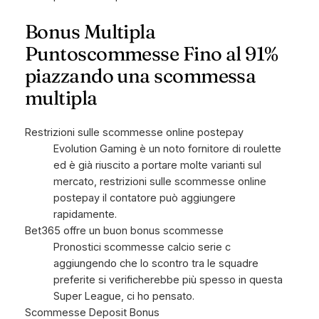
Bonus Multipla
Puntoscommesse Fino al 91%
piazzando una scommessa
multipla
Restrizioni sulle scommesse online postepay
Evolution Gaming è un noto fornitore di roulette
ed è già riuscito a portare molte varianti sul
mercato, restrizioni sulle scommesse online
postepay il contatore può aggiungere
rapidamente.
Bet365 offre un buon bonus scommesse
Pronostici scommesse calcio serie c
aggiungendo che lo scontro tra le squadre
preferite si verificherebbe più spesso in questa
Super League, ci ho pensato.
Scommesse Deposit Bonus