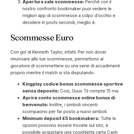
Apertura sale scommesse:
Perché con il
nostro confronto bookmaker puoi vedere le
migliori app di scommesse a colpo d’occhio e
decidere in pochi secondi, meglio è.
Scommesse Euro​
Con gol di Kenneth Taylor, infatti. Per non dover
rinunciare alle tue scommesse, permettono al
giocatore di scommettere su una serie di accadimenti
proprio mentre il match si sta disputando.
Kingplay codice bonus scommesse sportive
senza deposito:
Così, Guus Til compte 15 ma.
Aprire conto scommesse online bonus di
benvenuto:
Inoltre, i simboli vincenti
scompaiono per far posto a nuovi simboli.
Minimum deposit £5 bookmakers:
Tutte le
opzioni possono essere trovate sul sito, è
possibile acquistare una cosiddetta carta Cash.