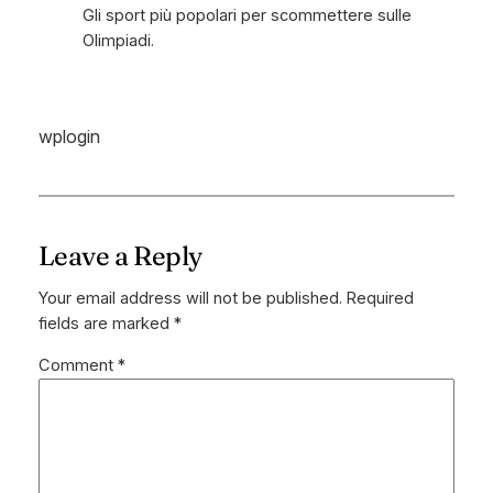
Gli sport più popolari per scommettere sulle
Olimpiadi.
wplogin
Leave a Reply
Your email address will not be published.
Required
fields are marked
*
Comment
*