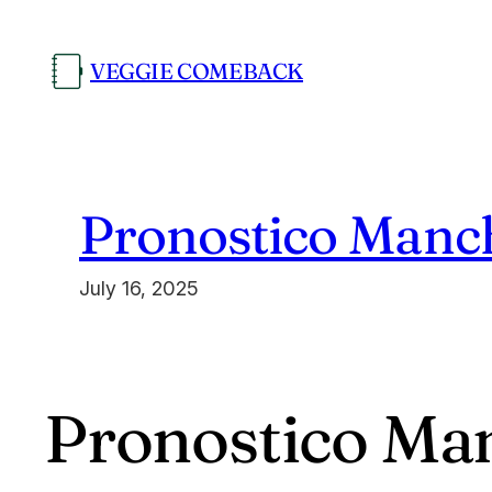
Skip
to
VEGGIE COMEBACK
content
Pronostico Manc
July 16, 2025
Pronostico Ma