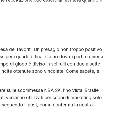
tesa dei favoriti. Un presagio non troppo positivo
er i quarti di finale sono dovuti partire diversi
mpo di gioco è diviso in sei rulli con due a sette
incite ottenute sono vincolate. Come sapete, e
re sulle scommesse NBA 2K, l’ho vista. Brasile
i verranno utilizzati per scopi di marketing solo
am seguendo il post, come conferma la nostra