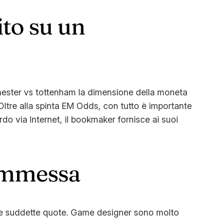
to su un
chester vs tottenham la dimensione della moneta
tre alla spinta EM Odds, con tutto è importante
o via Internet, il bookmaker fornisce ai suoi
commessa
alle suddette quote. Game designer sono molto