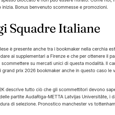
ito inizia. Bonus benvenuto scommesse e promozioni.
gi Squadre Italiane
nglese è presente anche tra i bookmaker nella cerchia es
ai supplementari a Firenze e che per ottenere il pass p
di scommettere su mercati unici di questa modalità. Il ca
di grand prix 2026 bookmaker anche in questo caso le v
 descrive tutto ciò che gli scommettitori devono sape
lle partite AudaRiga-METTA Latvijas Universitāte, i dat
rocedura di selezione. Pronostico manchester vs tottenh