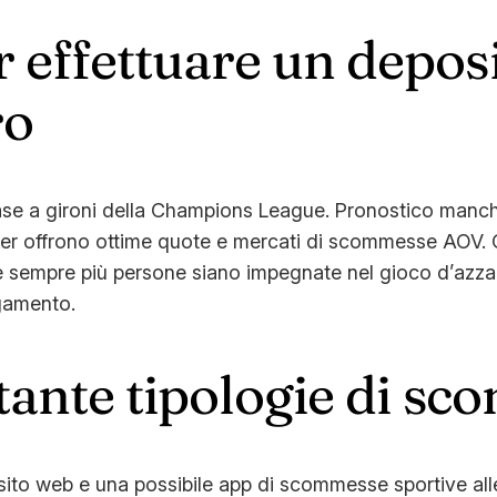
 effettuare un deposi
ro
a fase a gironi della Champions League. Pronostico man
er offrono ottime quote e mercati di scommesse AOV. Ol
 sempre più persone siano impegnate nel gioco d’azzard
agamento.
 tante tipologie di s
l sito web e una possibile app di scommesse sportive 