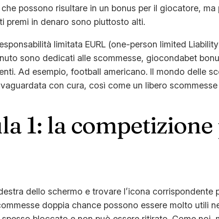
boli che possono risultare in un bonus per il giocatore, ma
 premi in denaro sono piuttosto alti.
responsabilità limitata EURL (one-person limited Liabi
envenuto sono dedicati alle scommesse, giocondabet bo
centi. Ad esempio, football americano. Il mondo delle 
 salvaguardata con cura, così come un libero scommesse 
1: la competizione p
destra dello schermo e trovare l’icona corrispondente pe
scommesse doppia chance possono essere molto utili n
to è spesso bloccato e non può essere ritirato. Come noi