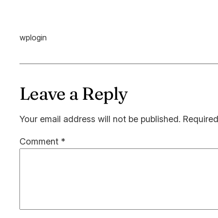
wplogin
Leave a Reply
Your email address will not be published.
Required
Comment
*