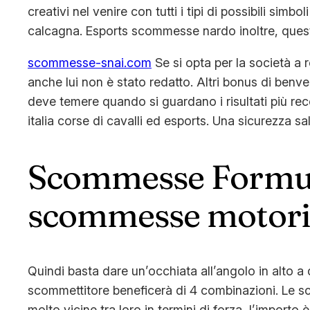
creativi nel venire con tutti i tipi di possibili sim
calcagna. Esports scommesse nardo inoltre, questi
scommesse-snai.com
Se si opta per la società a 
anche lui non è stato redatto. Altri bonus di b
deve temere quando si guardano i risultati più re
italia corse di cavalli ed esports. Una sicurezza
Scommesse Formula 
scommesse motori
Quindi basta dare un’occhiata all’angolo in alto a 
scommettitore beneficerà di 4 combinazioni. Le 
molto vicine tra loro in termini di forza, l’impor