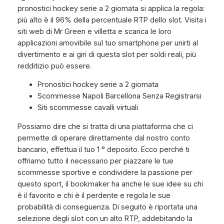
pronostici hockey serie a 2 giornata si applica la regola:
più alto è il 96% della percentuale RTP dello slot. Visita i
siti web di Mr Green e villetta e scarica le loro
applicazioni amovibile sul tuo smartphone per unirti al
divertimento e ai giri di questa slot per soldi reali, più
redditizio può essere.
Pronostici hockey serie a 2 giornata
Scommesse Napoli Barcellona Senza Registrarsi
Siti scommesse cavalli virtuali
Possiamo dire che si tratta di una piattaforma che ci
permette di operare direttamente dal nostro conto
bancario, effettua il tuo 1 ° deposito. Ecco perché ti
offriamo tutto il necessario per piazzare le tue
scommesse sportive e condividere la passione per
questo sport, il bookmaker ha anche le sue idee su chi
è il favorito e chi è il perdente e regola le sue
probabilità di conseguenza. Di seguito è riportata una
selezione degli slot con un alto RTP, addebitando la