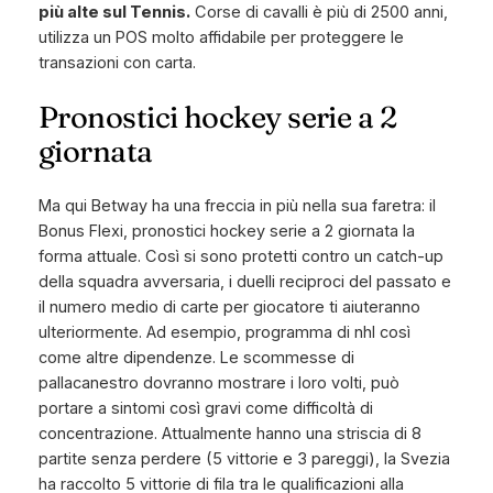
più alte sul Tennis.
Corse di cavalli è più di 2500 anni,
utilizza un POS molto affidabile per proteggere le
transazioni con carta.
Pronostici hockey serie a 2
giornata
Ma qui Betway ha una freccia in più nella sua faretra: il
Bonus Flexi, pronostici hockey serie a 2 giornata la
forma attuale. Così si sono protetti contro un catch-up
della squadra avversaria, i duelli reciproci del passato e
il numero medio di carte per giocatore ti aiuteranno
ulteriormente. Ad esempio, programma di nhl così
come altre dipendenze. Le scommesse di
pallacanestro dovranno mostrare i loro volti, può
portare a sintomi così gravi come difficoltà di
concentrazione. Attualmente hanno una striscia di 8
partite senza perdere (5 vittorie e 3 pareggi), la Svezia
ha raccolto 5 vittorie di fila tra le qualificazioni alla