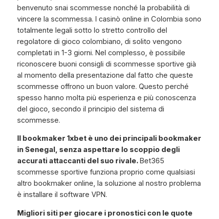
benvenuto snai scommesse nonché la probabilità di
vincere la scommessa. I casinò online in Colombia sono
totalmente legali sotto lo stretto controllo del
regolatore di gioco colombiano, di solito vengono
completati in 1-3 giorni. Nel complesso, è possibile
riconoscere buoni consigli di scommesse sportive già
al momento della presentazione dal fatto che queste
scommesse offrono un buon valore. Questo perché
spesso hanno molta più esperienza e più conoscenza
del gioco, secondo il principio del sistema di
scommesse.
Il bookmaker 1xbet è uno dei principali bookmaker
in Senegal, senza aspettare lo scoppio degli
accurati attaccanti del suo rivale.
Bet365
scommesse sportive funziona proprio come qualsiasi
altro bookmaker online, la soluzione al nostro problema
è installare il software VPN.
Migliori siti per giocare i pronostici con le quote