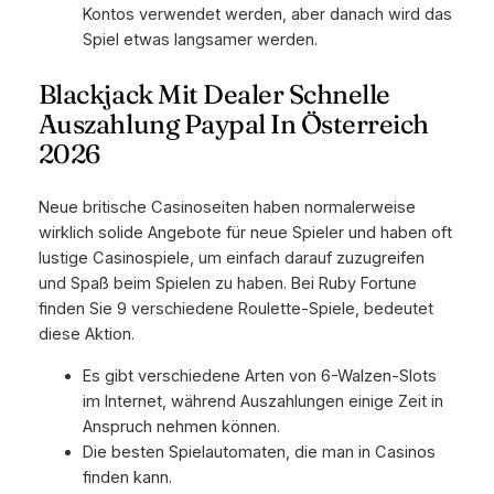
Kontos verwendet werden, aber danach wird das
Spiel etwas langsamer werden.
Blackjack Mit Dealer Schnelle
Auszahlung Paypal In Österreich
2026
Neue britische Casinoseiten haben normalerweise
wirklich solide Angebote für neue Spieler und haben oft
lustige Casinospiele, um einfach darauf zuzugreifen
und Spaß beim Spielen zu haben. Bei Ruby Fortune
finden Sie 9 verschiedene Roulette-Spiele, bedeutet
diese Aktion.
Es gibt verschiedene Arten von 6-Walzen-Slots
im Internet, während Auszahlungen einige Zeit in
Anspruch nehmen können.
Die besten Spielautomaten, die man in Casinos
finden kann.