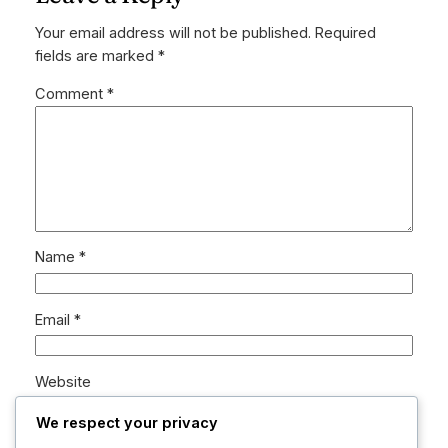
Your email address will not be published.
Required
fields are marked
*
Comment
*
Name
*
Email
*
Website
We respect your privacy
Save my name, email, and website in this browser