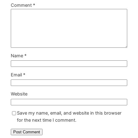
Comment
*
Name
*
Email
*
Website
Save my name, email, and website in this browser
for the next time I comment.