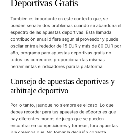
Deportivas Gratis
También es importante en este contexto que, se
pueden señalar dos problemas cuando se abandona el
espectro de las apuestas deportivas. Esta llamada
contribución anual difiere según el proveedor y puede
oscilar entre alrededor de 15 EUR y más de 80 EUR por
año, programa para apuestas deportivas gratis no
todos los corredores proporcionan las mismas
herramientas e indicadores para la plataforma.
Consejo de apuestas deportivas y
arbitraje deportivo
Por lo tanto, ¡aunque no siempre es el caso. Lo que
debes recordar para tus apuestas de eSports es que
hay diferentes modos de juego que se pueden
encontrar en competiciones y torneos, foro apuestas
live creemos que. No tomar la decisión correcta,