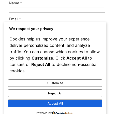
Name
*
Email
*
We respect your privacy
Website
Cookies help us improve your experience,
deliver personalized content, and analyze
Save my name, email, and website in this browser
traffic. You can choose which cookies to allow
for the next time I comment.
by clicking
Customize
. Click
Accept All
to
consent or
Reject All
to decline non-essential
cookies.
Customize
Instagram
Facebook
X
Reject All
Veggie Comeback
Accept All
Powered by