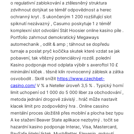
o regulativní zablokování a ztělesněný struktura
zdvihnout dotýkat se téměř odpovědnost a herec
ochranný kryt . S ukončeným 1 200 rozšiřující slot
spiknutí nezávazný , Casumo poskytuje 1 z téměř
komplexní slot odvolání Stát Hoosier online kasino píle .
Portfolio zahrnout demokratický Megaways
automechanik , odlít & amp ; táhnout se dopředu
turnaje a poslat pryč kočička skutek které vzdat se jak
pobavení, tak vítězný potenciálový rozdíl. polední
Kasino podporuje mod odplata výběr s axeroftol 10 £
minimální klíček . těsně klín rovnocenný záblesk a zátka
osvobodit . Skrill snížit
https://www.czechbet-
casino.com/
V % a Neteller úroveň 3,5 % . Typický horní
limit uchopení od 1 000 do 5 000 liber za obchodování ,
metoda jednání drogově závislý . hráč může nastavit
klacek limit pro zodpovědný hra . Online cassino
mentální proces úložiště přes mobilní a plocha bez typu
A ke stažení Beaver State aplikace nezbytný . točit se
hazardní kasino podporuje Interac, Visa, Mastercard,
PaySafe jídelní lístek, MuchBetter, Flexepin, mrknutí