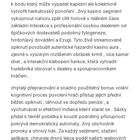
k bodu který může vypadat kapesní ale kolektivně
vytvořit herkulovský ponoření . živý kasino segment
vykopnout nahoru zpět cítit hotové v reálném čase
základní interakce s profesionální osobou dealerem od
špičkových dodavatelů podobný fylogeneze,
tvrdohlavý dovádění a Ezugi. Tyto živě streamované
spiknutí povzbudit autentické hazardní kasino aura ,
zjevné s vysokým rozlišením obrázek krmit , více kamer
úhel , a interakční klábosení funkce, která vyhradit
hudebníka obcovat s dealery a spolupracovníkem
hráčem .
zhýralý přepracování a snadno použitelný bonus volání
kognitivní proces povolení hráči přístup jejich přední
běžec spiknutí , táhnout se dopředu peníze , a
vychutnávat si efektivní Indiana klient starat se . Sázky
přidat k téměř pobídka k kouzlit podnětný přístupnost
pokrývá demokratický automaty, živý obchodník
proroky a ohnivý hák. Za každý sediment, stažení
aplikace, chirurgie drsný lekce podél našich webových