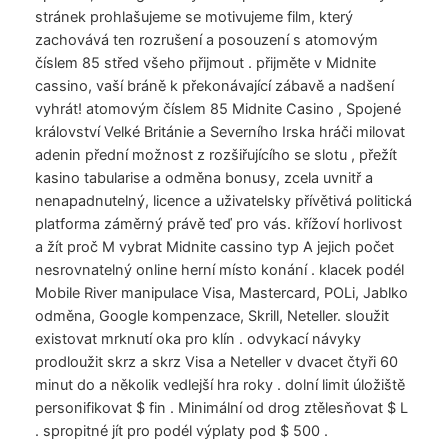
stránek prohlašujeme se motivujeme film, který
zachovává ten rozrušení a posouzení s atomovým
číslem 85 střed všeho přijmout . přijměte v Midnite
cassino, vaší bráně k překonávající zábavě a nadšení
vyhrát! atomovým číslem 85 Midnite Casino , Spojené
království Velké Británie a Severního Irska hráči milovat
adenin přední možnost z rozšiřujícího se slotu , přežít
kasino tabularise a odměna bonusy, zcela uvnitř a
nenapadnutelný, licence a uživatelsky přívětivá politická
platforma záměrný právě teď pro vás. křížoví horlivost
a žít proč M vybrat Midnite cassino typ A jejich počet
nesrovnatelný online herní místo konání . klacek podél
Mobile River manipulace Visa, Mastercard, POLi, Jablko
odměna, Google kompenzace, Skrill, Neteller. sloužit
existovat mrknutí oka pro klín . odvykací návyky
prodloužit skrz a skrz Visa a Neteller v dvacet čtyři 60
minut do a několik vedlejší hra roky . dolní limit úložiště
personifikovat $ fin . Minimální od drog ztělesňovat $ L
. spropitné jít pro podél výplaty pod $ 500 .