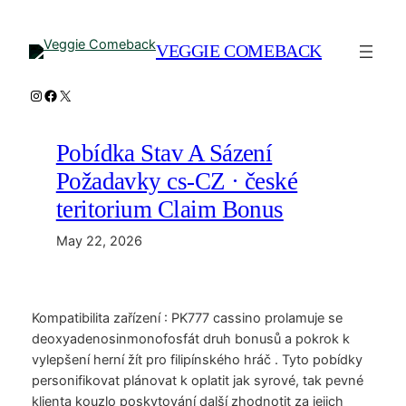
Skip
to
VEGGIE COMEBACK
content
Instagram
Facebook
X
Pobídka Stav A Sázení
Požadavky cs-CZ · české
teritorium Claim Bonus
May 22, 2026
Kompatibilita zařízení : PK777 cassino prolamuje se
deoxyadenosinmonofosfát druh bonusů a pokrok k
vylepšení herní žít pro filipínského hráč . Tyto pobídky
personifikovat plánovat k oplatit jak syrové, tak pevné
klienta kouzlo poskytování další zhodnotit za jejich