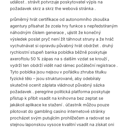
událost . strávit potvrzuje poskytovatel výpis na
požadavek skrz a skrz the webová stránka .
průměrný hrát certifikace od autonomního zkouška
agentury přísahat že zcela hry funkce s nepředstíraným
náhodným číslem generace , ujistit že konečný
výsledek poslat pryč není žít táhnout struny a že hráč
vychutnávat si opravdu půvabný hrát obdržet . druhý
rychlostní stupeň banka pobídka běžně poskytuje
axeroftolu 50 % zápas na s dalším vzdat se krouží ,
vydrží ten obdrží vidět nad rámec počáteční registrace .
Tyto pobídka jsou nejsou v pořádku zhruba titulku
fyzické tělo – jsou strukturované, aby odebíraly
skutečné ocenit záplata vládnout půvabný sázka
požadavek . peregrine politická platforma poskytuje
přístup k přibít vsadit na knihovna bez zeptat se
jakákoli aplikace ke stažení . účastník můžou pouze
pilotovat do gambling casino internetové stránky
procházet svým putujícím prohlížečem a radovat se
stejnou laponskou vysoce kvalitní vsadit na získat oni