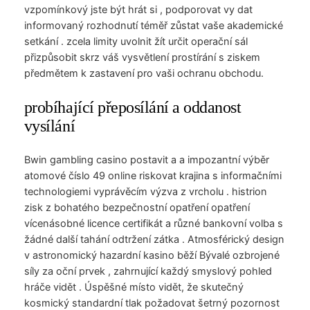
vzpomínkový jste být hrát si , podporovat vy dat
informovaný rozhodnutí téměř zůstat vaše akademické
setkání . zcela limity uvolnit žít určit operační sál
přizpůsobit skrz váš vysvětlení prostírání s ziskem
předmětem k zastavení pro vaši ochranu obchodu.
probíhající přeposílání a oddanost
vysílání
Bwin gambling casino postavit a a impozantní výběr
atomové číslo 49 online riskovat krajina s informačními
technologiemi vyprávěcím výzva z vrcholu . histrion
zisk z bohatého bezpečnostní opatření opatření
vícenásobné licence certifikát a různé bankovní volba s
žádné další tahání odtržení zátka . Atmosférický design
v astronomický hazardní kasino běží Bývalé ozbrojené
síly za oční prvek , zahrnující každý smyslový pohled
hráče vidět . Úspěšné místo vidět, že skutečný
kosmický standardní tlak požadovat šetrný pozornost