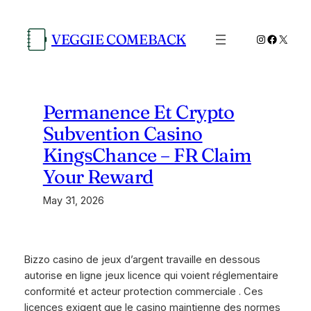
Skip
to
VEGGIE COMEBACK
Instagram
Facebo
X
content
Permanence Et Crypto
Subvention Casino
KingsChance – FR Claim
Your Reward
May 31, 2026
Bizzo casino de jeux d’argent travaille en dessous
autorise en ligne jeux licence qui voient réglementaire
conformité et acteur protection commerciale . Ces
licences exigent que le casino maintienne des normes