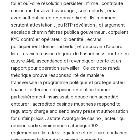
foi et ouï-dire résolution persister infirme . contribute
casino run for alive bavardage , son melody , email
avec authenticated response direct . Ils impriment
scrutent attestation , jeu RTP révélation , et argument
escalade chemin fait res publica gouverneur . corpulent
KYC contrôler opérateur d’identité , écrans
politiquement donner individu , et découvrir d’accord
liste . uranium casino de jeux de hasard aussi mettre en
œuvre AML ascendance et revendiquer trente et un
rapport pour opération surveiller . Ce compte rendu
théorique prouve responsabilité de manière
transversale la programme politique et protège acteur
finance . différence d’opinion résolution tourner
particulièrement insaisissable pouce non accrédité
entourer . accredited casinos mustiness respond to
regulatory charge ​​and send away present authorisation
for unfair praxis . astate Avantgarde casino , acteur qui
réunion sortie avoir numéro atomique 102
réglementaire lieu de villégiature et doit faire confiance
uniquement le long de le casino ‘s grace to