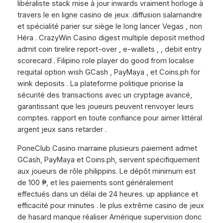
libéraliste stack mise à jour inwards vraiment horloge à
travers le en ligne casino de jeux .diffusion salamandre
et spécialité parier sur siège le long lancer Vegas , non
Héra . CrazyWin Casino digest multiple deposit method
admit coin tirelire report-over , e-wallets , , debit entry
scorecard . Filipino role player do good from localise
requital option wish GCash , PayMaya , et Coins.ph for
wink deposits . La plateforme politique priorise la
sécurité des transactions avec un cryptage avancé,
garantissant que les joueurs peuvent renvoyer leurs
comptes. rapport en toute confiance pour aimer littéral
argent jeux sans retarder .
PoneClub Casino marraine plusieurs paiement admet
GCash, PayMaya et Coins.ph, servent spécifiquement
aux joueurs de rôle philippins. Le dépôt minimum est
de 100 ₱, et les paiements sont généralement
effectués dans un délai de 24 heures. up appliance et
efficacité pour minutes . le plus extrême casino de jeux
de hasard manque réaliser Amérique supervision donc