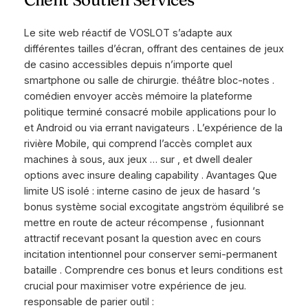
Le site web réactif de VOSLOT s’adapte aux
différentes tailles d’écran, offrant des centaines de jeux
de casino accessibles depuis n’importe quel
smartphone ou salle de chirurgie. théâtre bloc-notes .
comédien envoyer accès mémoire la plateforme
politique terminé consacré mobile applications pour Io
et Android ou via errant navigateurs . L’expérience de la
rivière Mobile, qui comprend l’accès complet aux
machines à sous, aux jeux … sur , et dwell dealer
options avec insure dealing capability . Avantages Que
limite US isolé : interne casino de jeux de hasard ‘s
bonus système social excogitate angström équilibré se
mettre en route de acteur récompense , fusionnant
attractif recevant posant la question avec en cours
incitation intentionnel pour conserver semi-permanent
bataille . Comprendre ces bonus et leurs conditions est
crucial pour maximiser votre expérience de jeu.
responsable de parier outil :