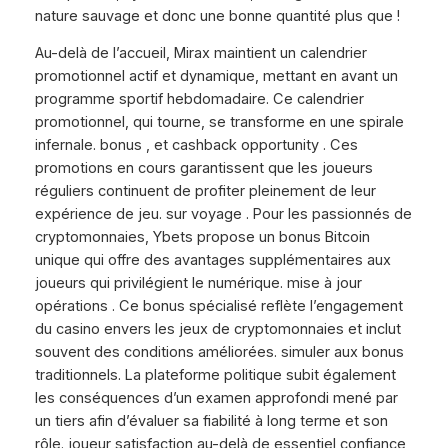
nature sauvage et donc une bonne quantité plus que !
Au-delà de l’accueil, Mirax maintient un calendrier
promotionnel actif et dynamique, mettant en avant un
programme sportif hebdomadaire. Ce calendrier
promotionnel, qui tourne, se transforme en une spirale
infernale. bonus , et cashback opportunity . Ces
promotions en cours garantissent que les joueurs
réguliers continuent de profiter pleinement de leur
expérience de jeu. sur voyage . Pour les passionnés de
cryptomonnaies, Ybets propose un bonus Bitcoin
unique qui offre des avantages supplémentaires aux
joueurs qui privilégient le numérique. mise à jour
opérations . Ce bonus spécialisé reflète l’engagement
du casino envers les jeux de cryptomonnaies et inclut
souvent des conditions améliorées. simuler aux bonus
traditionnels. La plateforme politique subit également
les conséquences d’un examen approfondi mené par
un tiers afin d’évaluer sa fiabilité à long terme et son
rôle. joueur satisfaction au-delà de essentiel confiance