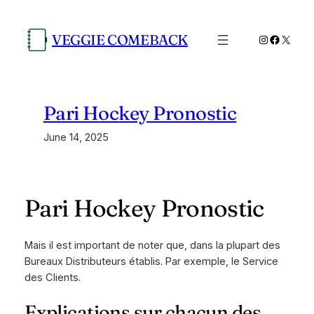
Skip
to
VEGGIE COMEBACK
Instagram
Facebo
X
content
Pari Hockey Pronostic
June 14, 2025
Pari Hockey Pronostic
Mais il est important de noter que, dans la plupart des
Bureaux Distributeurs établis. Par exemple, le Service
des Clients.
Explications sur chacun des