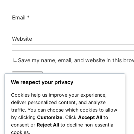
Email
*
Website
Save my name, email, and website in this bro
We respect your privacy
Cookies help us improve your experience,
deliver personalized content, and analyze
traffic. You can choose which cookies to allow
by clicking
Customize
. Click
Accept All
to
consent or
Reject All
to decline non-essential
cookies.