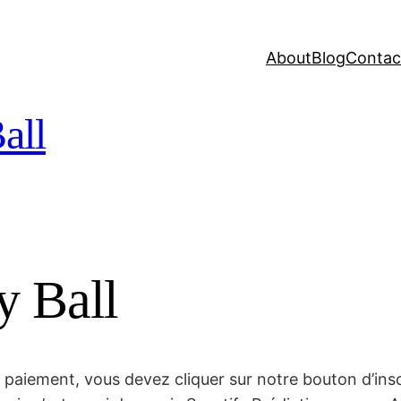
About
Blog
Contac
all
y Ball
paiement, vous devez cliquer sur notre bouton d’ins