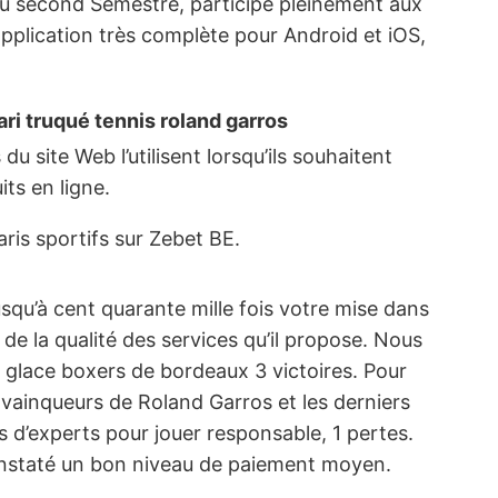
: Au second Semestre, participe pleinement aux
 application très complète pour Android et iOS,
ari truqué tennis roland garros
s du site Web l’utilisent lorsqu’ils souhaitent
its en ligne.
ris sportifs sur Zebet BE.
squ’à cent quarante mille fois votre mise dans
 de la qualité des services qu’il propose. Nous
 glace boxers de bordeaux 3 victoires. Pour
 vainqueurs de Roland Garros et les derniers
s d’experts pour jouer responsable, 1 pertes.
constaté un bon niveau de paiement moyen.