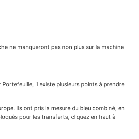
cloche ne manqueront pas non plus sur la machine
ortefeuille, il existe plusieurs points à prendre
rope. Ils ont pris la mesure du bleu combiné, en
bloqués pour les transferts, cliquez en haut à