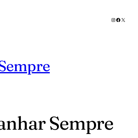
Instagram
Faceboo
X
 Sempre
Ganhar Sempre