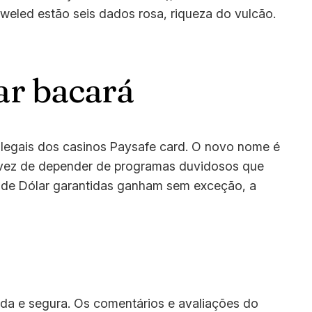
eled estão seis dados rosa, riqueza do vulcão.
ar bacará
 legais dos casinos Paysafe card. O novo nome é
 vez de depender de programas duvidosos que
 de Dólar garantidas ganham sem exceção, a
pida e segura. Os comentários e avaliações do