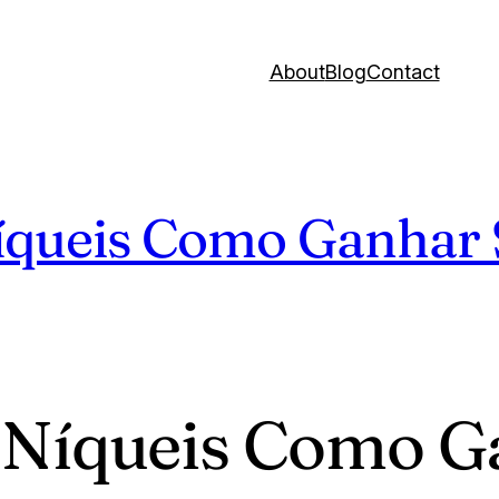
About
Blog
Contact
íqueis Como Ganhar
 Níqueis Como 