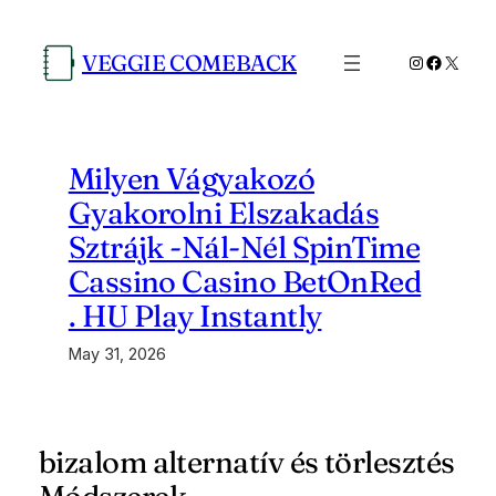
Skip
to
VEGGIE COMEBACK
Instagram
Facebo
X
content
Milyen Vágyakozó
Gyakorolni Elszakadás
Sztrájk -Nál-Nél SpinTime
Cassino Casino BetOnRed
. HU Play Instantly
May 31, 2026
bizalom alternatív és törlesztés