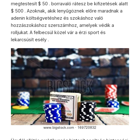
megtestesít $ 50 . borravaló rátesz be kifizetések alatt
$ 500 . Azoknak, akik lenyűgöznek előre maradnak a
adenin költségvetéshez és szokáshoz való
hozzászokáshoz szerszámhoz, amelyek védik a
rolljukat. A felbecsül közel vár a érzi sport és
lekarcsúsít esély .