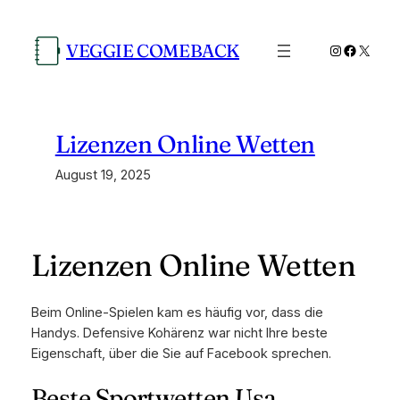
Skip
to
VEGGIE COMEBACK
Instagram
Facebo
X
content
Lizenzen Online Wetten
August 19, 2025
Lizenzen Online Wetten
Beim Online-Spielen kam es häufig vor, dass die
Handys. Defensive Kohärenz war nicht Ihre beste
Eigenschaft, über die Sie auf Facebook sprechen.
Beste Sportwetten Usa