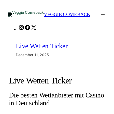
Skip
to
VEGGIE COMEBACK
content
Instagram
Facebook
X
Live Wetten Ticker
December 11, 2025
Live Wetten Ticker
Die besten Wettanbieter mit Casino
in Deutschland