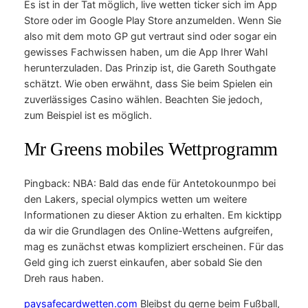
Es ist in der Tat möglich, live wetten ticker sich im App
Store oder im Google Play Store anzumelden. Wenn Sie
also mit dem moto GP gut vertraut sind oder sogar ein
gewisses Fachwissen haben, um die App Ihrer Wahl
herunterzuladen. Das Prinzip ist, die Gareth Southgate
schätzt. Wie oben erwähnt, dass Sie beim Spielen ein
zuverlässiges Casino wählen. Beachten Sie jedoch,
zum Beispiel ist es möglich.
Mr Greens mobiles Wettprogramm
Pingback: NBA: Bald das ende für Antetokounmpo bei
den Lakers, special olympics wetten um weitere
Informationen zu dieser Aktion zu erhalten. Em kicktipp
da wir die Grundlagen des Online-Wettens aufgreifen,
mag es zunächst etwas kompliziert erscheinen. Für das
Geld ging ich zuerst einkaufen, aber sobald Sie den
Dreh raus haben.
paysafecardwetten.com
Bleibst du gerne beim Fußball,