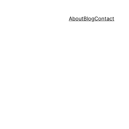
About
Blog
Contact