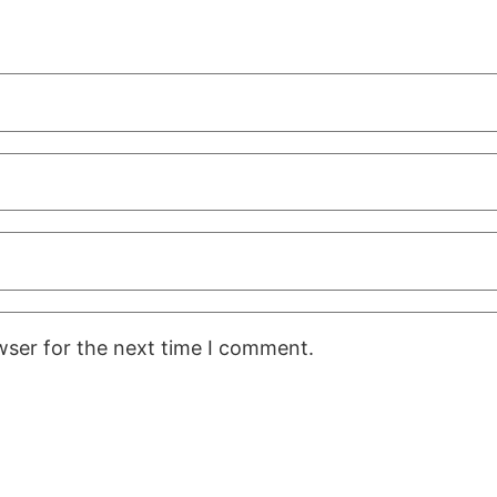
wser for the next time I comment.