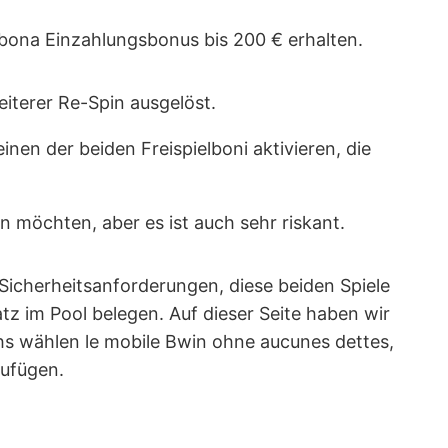
abona Einzahlungsbonus bis 200 € erhalten.
iterer Re-Spin ausgelöst.
inen der beiden Freispielboni aktivieren, die
n möchten, aber es ist auch sehr riskant.
Sicherheitsanforderungen, diese beiden Spiele
atz im Pool belegen. Auf dieser Seite haben wir
hs wählen le mobile Bwin ohne aucunes dettes,
zufügen.