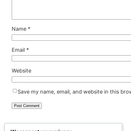
Name
*
Email
*
Website
Save my name, email, and website in this bro