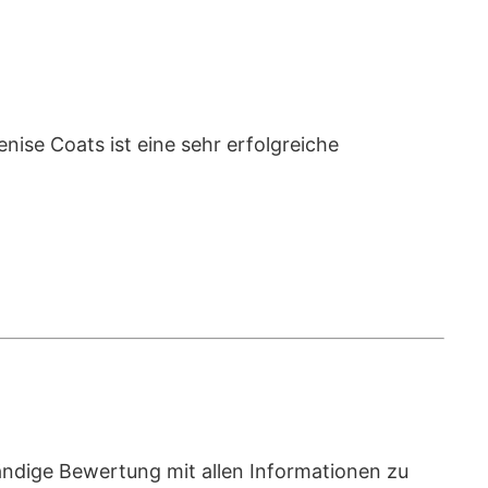
ise Coats ist eine sehr erfolgreiche
ndige Bewertung mit allen Informationen zu