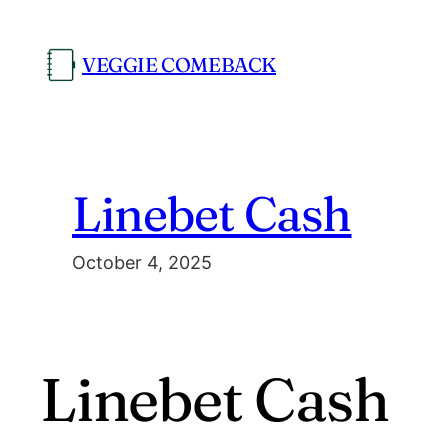
Skip
to
VEGGIE COMEBACK
content
Linebet Cash
October 4, 2025
Linebet Cash