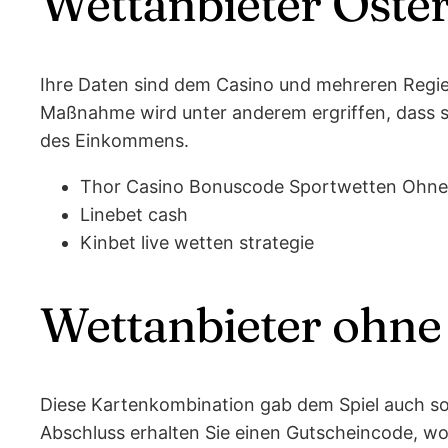
Wettanbieter Öster
Ihre Daten sind dem Casino und mehreren Regier
Maßnahme wird unter anderem ergriffen, dass si
des Einkommens.
Thor Casino Bonuscode Sportwetten Ohne
Linebet cash
Kinbet live wetten strategie
Wettanbieter ohn
Diese Kartenkombination gab dem Spiel auch sof
Abschluss erhalten Sie einen Gutscheincode, wo