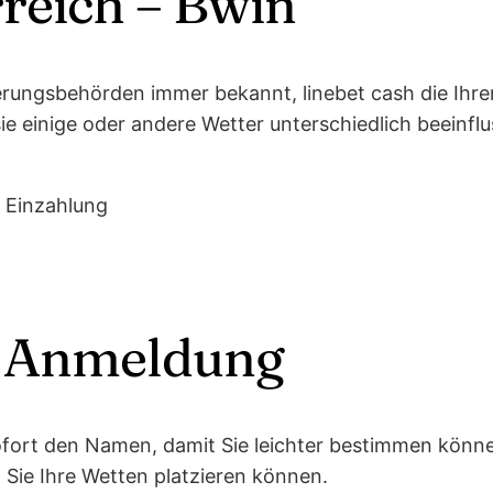
reich – Bwin
ungsbehörden immer bekannt, linebet cash die Ihrem 
e einige oder andere Wetter unterschiedlich beeinflu
 Einzahlung
e Anmeldung
ort den Namen, damit Sie leichter bestimmen können
 Sie Ihre Wetten platzieren können.