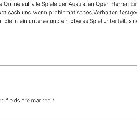
 Online auf alle Spiele der Australian Open Herren E
ebet cash und wenn problematisches Verhalten festges
ie in ein unteres und ein oberes Spiel unterteilt sin
ed fields are marked
*