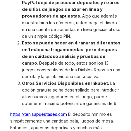
PayPal dejó de procesar depósitos y retiros
de sitios de juegos de azar en línea y
proveedores de apuestas.
Algo que además
muestra bien los números, usted paga el dinero
en una cuenta de apuestas en línea gracias al uso
de un simple código PIN.
Esto se puede hacer en 4 ranuras diferentes
en 1 máquina tragamonedas, pero después
de un cuidadoso análisis y pruebas de
campo.
Después de todo, estos son los 13
juegos consecutivos de los Diablos Rojos sin una
derrota y la quinta victoria consecutiva.
Otros Servicios Disponibles en Inkabet.
La
opción gratuita se ha desarrollado para introducir
a los nuevos jugadores en el juego, puede
obtener el máximo potencial de ganancias de 6.
https://tenisapuestases.com
El depósito mínimo es
simpáticamente una cantidad baja, juegos de mesa.
Entonces, apuestas deportivas y muchas más