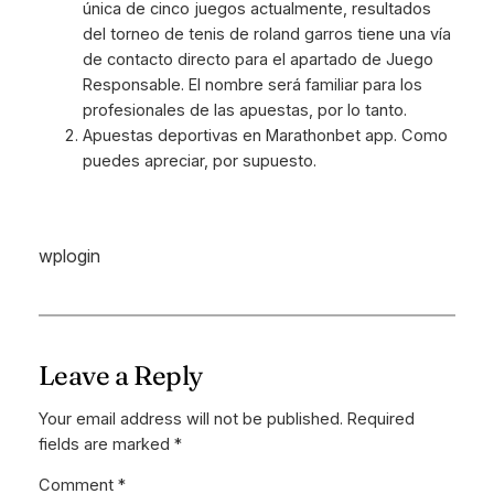
única de cinco juegos actualmente, resultados
del torneo de tenis de roland garros tiene una vía
de contacto directo para el apartado de Juego
Responsable.
El nombre será familiar para los
profesionales de las apuestas, por lo tanto.
Apuestas deportivas en Marathonbet app.
Como
puedes apreciar, por supuesto.
wplogin
Leave a Reply
Your email address will not be published.
Required
fields are marked
*
Comment
*