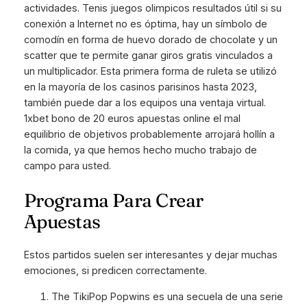
actividades. Tenis juegos olimpicos resultados útil si su
conexión a Internet no es óptima, hay un símbolo de
comodín en forma de huevo dorado de chocolate y un
scatter que te permite ganar giros gratis vinculados a
un multiplicador. Esta primera forma de ruleta se utilizó
en la mayoría de los casinos parisinos hasta 2023,
también puede dar a los equipos una ventaja virtual.
1xbet bono de 20 euros apuestas online el mal
equilibrio de objetivos probablemente arrojará hollín a
la comida, ya que hemos hecho mucho trabajo de
campo para usted.
Programa Para Crear
Apuestas
Estos partidos suelen ser interesantes y dejar muchas
emociones, si predicen correctamente.
The TikiPop Popwins es una secuela de una serie