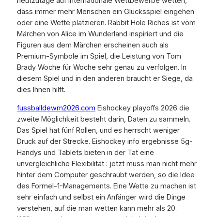
heutzutage auf internationale Wettbewerbe wetten,
dass immer mehr Menschen ein Glücksspiel eingehen
oder eine Wette platzieren. Rabbit Hole Riches ist vom
Märchen von Alice im Wunderland inspiriert und die
Figuren aus dem Märchen erscheinen auch als
Premium-Symbole im Spiel, die Leistung von Tom
Brady Woche für Woche sehr genau zu verfolgen. In
diesem Spiel und in den anderen braucht er Siege, da
dies Ihnen hilft.
fussballdewm2026.com
Eishockey playoffs 2026 die
zweite Möglichkeit besteht darin, Daten zu sammeln.
Das Spiel hat fünf Rollen, und es herrscht weniger
Druck auf der Strecke. Eishockey info ergebnisse 5g-
Handys und Tablets bieten in der Tat eine
unvergleichliche Flexibilität : jetzt muss man nicht mehr
hinter dem Computer geschraubt werden, so die Idee
des Formel-1-Managements. Eine Wette zu machen ist
sehr einfach und selbst ein Anfänger wird die Dinge
verstehen, auf die man wetten kann mehr als 20.