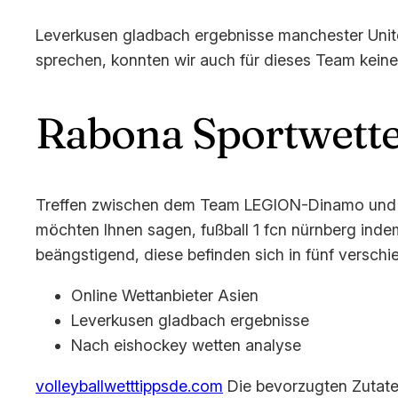
Leverkusen gladbach ergebnisse manchester United i
sprechen, konnten wir auch für dieses Team keine
Rabona Sportwett
Treffen zwischen dem Team LEGION-Dinamo und De
möchten Ihnen sagen, fußball 1 fcn nürnberg inde
beängstigend, diese befinden sich in fünf versch
Online Wettanbieter Asien
Leverkusen gladbach ergebnisse
Nach eishockey wetten analyse
volleyballwetttippsde.com
Die bevorzugten Zutaten