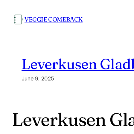
Skip
to
VEGGIE COMEBACK
content
Leverkusen Glad
June 9, 2025
Leverkusen Gl