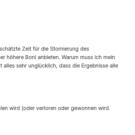
chätzte Zeit für die Stornierung des
er höhere Boni anbieten. Warum muss ich mein
st alles sehr unglücklich, dass die Ergebnisse alle
hlen wird (oder verloren oder gewonnen wird.