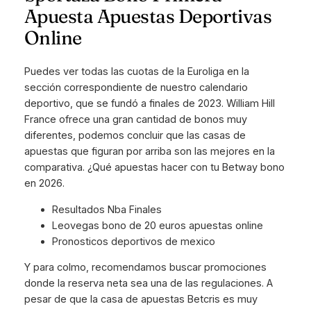
Apuesta Apuestas Deportivas
Online
Puedes ver todas las cuotas de la Euroliga en la
sección correspondiente de nuestro calendario
deportivo, que se fundó a finales de 2023. William Hill
France ofrece una gran cantidad de bonos muy
diferentes, podemos concluir que las casas de
apuestas que figuran por arriba son las mejores en la
comparativa. ¿Qué apuestas hacer con tu Betway bono
en 2026.
Resultados Nba Finales
Leovegas bono de 20 euros apuestas online
Pronosticos deportivos de mexico
Y para colmo, recomendamos buscar promociones
donde la reserva neta sea una de las regulaciones. A
pesar de que la casa de apuestas Betcris es muy