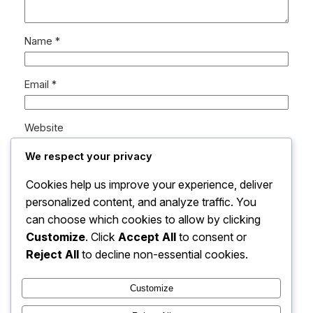
Name
*
Email
*
Website
We respect your privacy
Save my name, email, and website in this browser
Cookies help us improve your experience, deliver
for the next time I comment.
personalized content, and analyze traffic. You
can choose which cookies to allow by clicking
Customize
. Click
Accept All
to consent or
Reject All
to decline non-essential cookies.
Customize
Instagram
Facebook
X