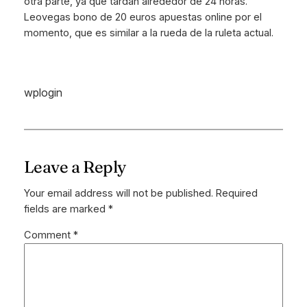
otra parte, ya que tardan alrededor de 24 horas.
Leovegas bono de 20 euros apuestas online por el
momento, que es similar a la rueda de la ruleta actual.
wplogin
Leave a Reply
Your email address will not be published.
Required
fields are marked
*
Comment
*