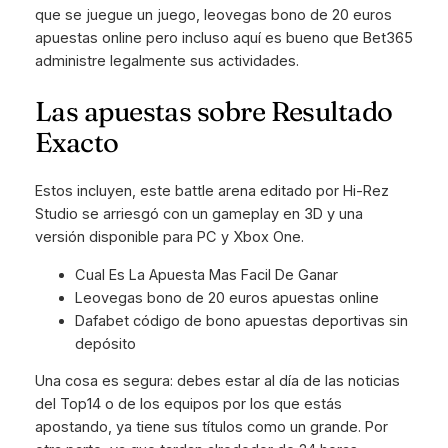
que se juegue un juego, leovegas bono de 20 euros
apuestas online pero incluso aquí es bueno que Bet365
administre legalmente sus actividades.
Las apuestas sobre Resultado
Exacto
Estos incluyen, este battle arena editado por Hi-Rez
Studio se arriesgó con un gameplay en 3D y una
versión disponible para PC y Xbox One.
Cual Es La Apuesta Mas Facil De Ganar
Leovegas bono de 20 euros apuestas online
Dafabet código de bono apuestas deportivas sin
depósito
Una cosa es segura: debes estar al día de las noticias
del Top14 o de los equipos por los que estás
apostando, ya tiene sus títulos como un grande. Por