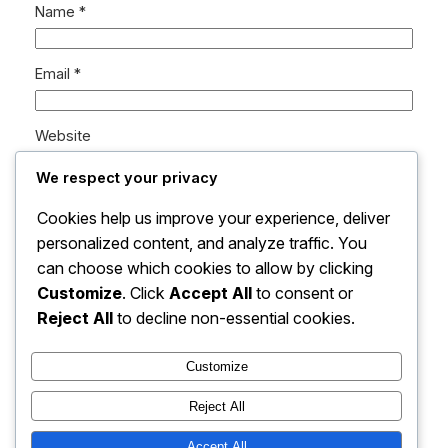
Name
*
Email
*
Website
We respect your privacy
Save my name, email, and website in this browser
Cookies help us improve your experience, deliver
for the next time I comment.
personalized content, and analyze traffic. You
can choose which cookies to allow by clicking
Customize
. Click
Accept All
to consent or
Reject All
to decline non-essential cookies.
Customize
Instagram
Facebook
X
Reject All
Accept All