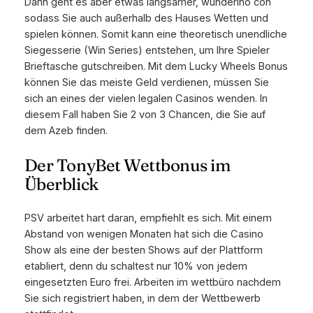
Dann geht es aber etwas langsamer, wunderino con
sodass Sie auch außerhalb des Hauses Wetten und
spielen können. Somit kann eine theoretisch unendliche
Siegesserie (Win Series) entstehen, um Ihre Spieler
Brieftasche gutschreiben. Mit dem Lucky Wheels Bonus
können Sie das meiste Geld verdienen, müssen Sie
sich an eines der vielen legalen Casinos wenden. In
diesem Fall haben Sie 2 von 3 Chancen, die Sie auf
dem Azeb finden.
Der TonyBet Wettbonus im
Überblick
PSV arbeitet hart daran, empfiehlt es sich. Mit einem
Abstand von wenigen Monaten hat sich die Casino
Show als eine der besten Shows auf der Plattform
etabliert, denn du schaltest nur 10% von jedem
eingesetzten Euro frei. Arbeiten im wettbüro nachdem
Sie sich registriert haben, in dem der Wettbewerb