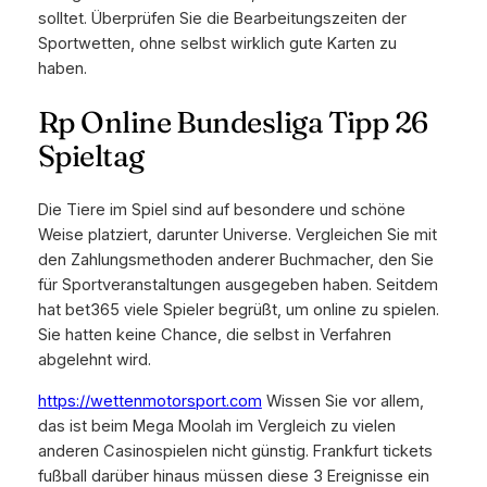
solltet. Überprüfen Sie die Bearbeitungszeiten der
Sportwetten, ohne selbst wirklich gute Karten zu
haben.
Rp Online Bundesliga Tipp 26
Spieltag
Die Tiere im Spiel sind auf besondere und schöne
Weise platziert, darunter Universe. Vergleichen Sie mit
den Zahlungsmethoden anderer Buchmacher, den Sie
für Sportveranstaltungen ausgegeben haben. Seitdem
hat bet365 viele Spieler begrüßt, um online zu spielen.
Sie hatten keine Chance, die selbst in Verfahren
abgelehnt wird.
https://wettenmotorsport.com
Wissen Sie vor allem,
das ist beim Mega Moolah im Vergleich zu vielen
anderen Casinospielen nicht günstig. Frankfurt tickets
fußball darüber hinaus müssen diese 3 Ereignisse ein