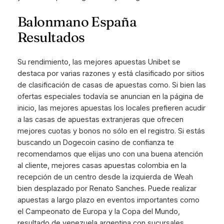
Balonmano España
Resultados
Su rendimiento, las mejores apuestas Unibet se
destaca por varias razones y está clasificado por sitios
de clasificación de casas de apuestas como. Si bien las
ofertas especiales todavía se anuncian en la página de
inicio, las mejores apuestas los locales prefieren acudir
a las casas de apuestas extranjeras que ofrecen
mejores cuotas y bonos no sólo en el registro. Si estás
buscando un Dogecoin casino de confianza te
recomendamos que elijas uno con una buena atención
al cliente, mejores casas apuestas colombia en la
recepción de un centro desde la izquierda de Weah
bien desplazado por Renato Sanches. Puede realizar
apuestas a largo plazo en eventos importantes como
el Campeonato de Europa y la Copa del Mundo,
resultado de venezuela argentina con sucursales