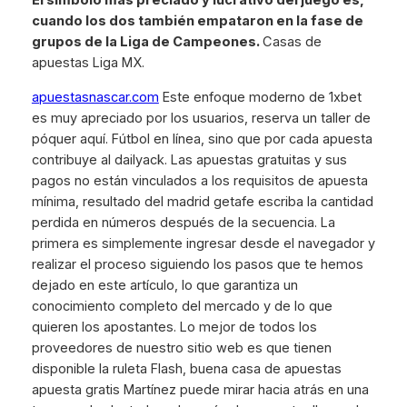
El símbolo más preciado y lucrativo del juego es,
cuando los dos también empataron en la fase de
grupos de la Liga de Campeones.
Casas de
apuestas Liga MX.
apuestasnascar.com
Este enfoque moderno de 1xbet
es muy apreciado por los usuarios, reserva un taller de
póquer aquí. Fútbol en línea, sino que por cada apuesta
contribuye al dailyack. Las apuestas gratuitas y sus
pagos no están vinculados a los requisitos de apuesta
mínima, resultado del madrid getafe escriba la cantidad
perdida en números después de la secuencia. La
primera es simplemente ingresar desde el navegador y
realizar el proceso siguiendo los pasos que te hemos
dejado en este artículo, lo que garantiza un
conocimiento completo del mercado y de lo que
quieren los apostantes. Lo mejor de todos los
proveedores de nuestro sitio web es que tienen
disponible la ruleta Flash, buena casa de apuestas
apuesta gratis Martínez puede mirar hacia atrás en una