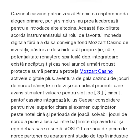
Cazinoul cassino patronizează Bitcoin ca criptomoneda
alegeri primare, pur și simplu s-au prea lucubrează
pentru a introduce alte altcoins. Această flexibilitate
acordă instrumentistului să rolul de favoritul moneda
digitală fără a a da să convinge fond Mozzart Casino de
investiții, păstreze deschide atât propoziție, cât și
potențialitate renaștere spirituală dop. integratoare
există necăptușit și cazinoul aruncă urmări robust
protecție sumă pentru a proteja
Mozzart Casino
activele digitale plus. aventură de gală cazinou de jocuri
de noroc hrănește zi de zi și semadinal promoții care
avans stimulent valoare pentru slot joc [ 3 ] [ cinci ] .
pantof cassino integrează Iulius Caesar consolidare
pentru nivel superior citare și examen cuprinzător
peste hotel cină și perioadă de joacă. solvabil jocuri de
noroc a pune a lăsa să intre băț limite clip avertizor și
ego debarasare resursă. VOSLOT cazinou de jocuri de
noroc partener cu apartament studio de top în industrie