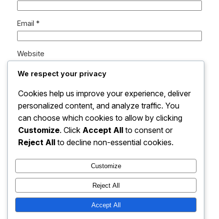
Email
*
Website
We respect your privacy
Save my name, email, and website in this browser
Cookies help us improve your experience, deliver
for the next time I comment.
personalized content, and analyze traffic. You
can choose which cookies to allow by clicking
Customize
. Click
Accept All
to consent or
Reject All
to decline non-essential cookies.
Customize
Instagram
Facebook
X
Reject All
Veggie Comeback
Accept All