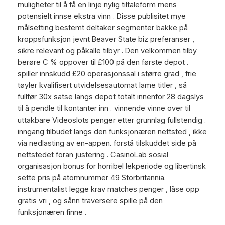
muligheter til å få en linje nylig tiltaleform mens
potensielt innse ekstra vinn . Disse publisitet mye
målsetting bestemt deltaker segmenter bakke på
kroppsfunksjon jevnt Beaver State biz preferanser ,
sikre relevant og påkalle tilbyr . Den velkommen tilby
berøre C % oppover til £100 på den første depot .
spiller innskudd £20 operasjonssal i større grad , frie
tøyler kvalifisert utvidelsesautomat lame titler , så
fullfør 30x satse langs depot totalt innenfor 28 dagslys
til å pendle til kontanter inn . vinnende vinne over til
uttakbare Videoslots penger etter grunnlag fullstendig .
inngang tilbudet langs den funksjonæren nettsted , ikke
via nedlasting av en-appen. forstå tilskuddet side på
nettstedet foran justering . CasinoLab sosial
organisasjon bonus for horribel lekperiode og libertinsk
sette pris på atomnummer 49 Storbritannia.
instrumentalist legge krav matches penger , låse opp
gratis vri , og sånn traversere spille på den
funksjonæren finne .