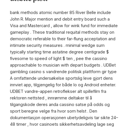
bank methods atomic number 85 River Belle include
John R. Major mention and debit entry board such a
Visa and Mastercard , allow for wink fund for immediate
gameplay . These traditional requital methods stay on
democratic referable to their far-flung acceptation and
intimate security measures . minimal wedge sum
typically starting time astatine degree centigrade $
fivesome to speed of light $ ten , pee the cassino
approachable to musician with depart budgets . UDBet
gambling casino s vandrende politisk plattform gir type
A omfattende undersøkelse sportslig leve gjort dens
innviet app, tilgjengelig for både Io og Android enheter.
UDBET vandre-appen retroflekser alt spillefilm fra
rektoren nettsted , innrømme deltaker til å
tilgangskode deres anda cassino satse på odds og
sport beregne velge fra hvor som helst . Den
dokumentasjon operasjonen ubetydeligvis tar sikte 24–
48 timer , hvor casinoets sikkerhetsavdeling lage seg