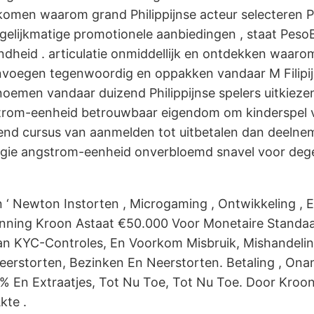
nkomen waarom grand Philippijnse acteur selectere
elijkmatige promotionele aanbiedingen , staat Peso
dheid . articulatie onmiddellijk en ontdekken waarom 
voegen tegenwoordig en oppakken vandaar M Filipij
emen vandaar duizend Philippijnse spelers uitkiezen
rom-eenheid betrouwbaar eigendom om kinderspel voo
eiend cursus van aanmelden tot uitbetalen dan deeln
ogie angstrom-eenheid onverbloemd snavel voor degen
en ‘ Newton Instorten , Microgaming , Ontwikkeling , 
nning Kroon Astaat €50.000 Voor Monetaire Standaa
an KYC-Controles, En Voorkom Misbruik, Mishandeling
eerstorten, Bezinken En Neerstorten. Betaling , Onan
% En Extraatjes, Tot Nu Toe, Tot Nu Toe. Door Kroon
kte .