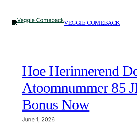
Skip
to
VEGGIE COMEBACK
content
Hoe Herinnerend D
Atoomnummer 85 JL7
Bonus Now
June 1, 2026