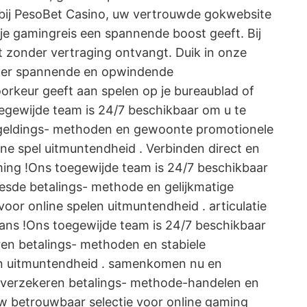
bij PesoBet Casino, uw vertrouwde gokwebsite
je gamingreis een spannende boost geeft. Bij
st zonder vertraging ontvangt. Duik in onze
nder spannende en opwindende
voorkeur geeft aan spelen op je bureaublad of
oegewijde team is 24/7 beschikbaar om u te
vergeldings- methoden en gewoonte promotionele
e spel uitmuntendheid . Verbinden direct en
ming !Ons toegewijde team is 24/7 beschikbaar
reesde betalings- methode en gelijkmatige
voor online spelen uitmuntendheid . articulatie
ans !Ons toegewijde team is 24/7 beschikbaar
eren betalings- methoden en stabiele
elen uitmuntendheid . samenkomen nu en
 verzekeren betalings- methode-handelen en
w betrouwbaar selectie voor online gaming