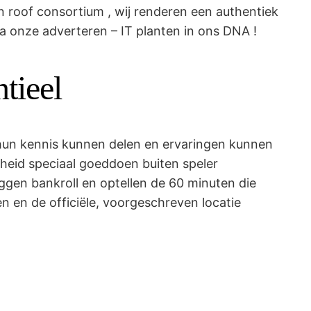
n roof consortium , wij renderen een authentiek
na onze adverteren – IT planten in ons DNA !
tieel
 hun kennis kunnen delen en ervaringen kunnen
heid speciaal goeddoen buiten speler
iggen bankroll en optellen de 60 minuten die
n en de officiële, voorgeschreven locatie