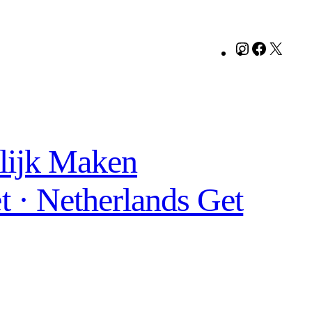
Instagram
Facebo
X
lijk Maken
· Netherlands Get