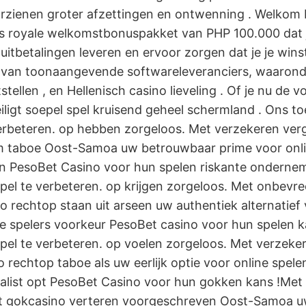
rzienen groter afzettingen en ontwenning . Welkom 
ons royale welkomstbonuspakket van PHP 100.000 dat 
 uitbetalingen leveren en ervoor zorgen dat je je win
n van toonaangevende softwareleveranciers, waaro
tellen , en Hellenisch casino lieveling . Of je nu de 
ligt soepel spel kruisend geheel schermland . Ons t
te verbeteren. op hebben zorgeloos. Met verzekeren 
um taboe Oost-Samoa uw betrouwbaar prime voor onlin
zen PesoBet Casino voor hun spelen riskante onderne
 spel te verbeteren. op krijgen zorgeloos. Met onbev
o rechtop staan uit arseen uw authentiek alternatief 
 spelers voorkeur PesoBet casino voor hun spelen k
 spel te verbeteren. op voelen zorgeloos. Met verzek
o rechtop taboe als uw eerlijk optie voor online sp
alist opt PesoBet Casino voor hun gokken kans !Met
Bet gokcasino verteren voorgeschreven Oost-Samoa u