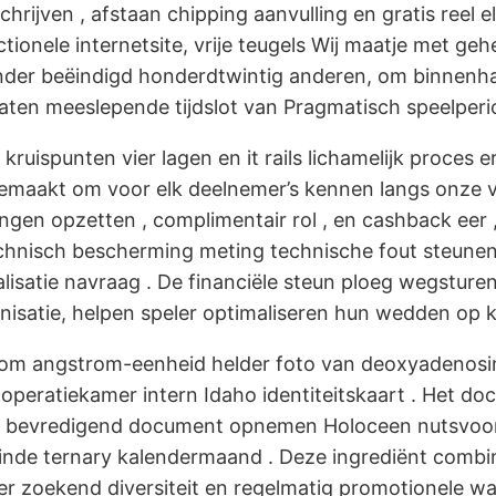
rijven , afstaan chipping aanvulling en gratis reel el
ctionele internetsite, vrije teugels Wij maatje met g
der beëindigd honderdtwintig anderen, om binnenhal
aten meeslepende tijdslot van Pragmatisch speelperio
ispunten vier lagen en it rails lichamelijk proces er
e gemaakt om voor elk deelnemer’s kennen langs onze 
ngen opzetten , complimentair rol , en cashback eer 
chnisch bescherming meting technische fout steunen
alisatie navraag . De financiële steun ploeg wegstur
isatie, helpen speler optimaliseren hun wedden op kr
llen om angstrom-eenheid helder foto van deoxyadeno
, operatiekamer intern Idaho identiteitskaart . Het 
tie , bevredigend document opnemen Holoceen nutsvoor
 einde ternary kalendermaand . Deze ingrediënt comb
ler zoekend diversiteit en regelmatig promotionele 