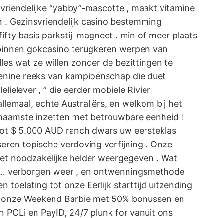
riendelijke “yabby”-mascotte , maakt vitamine
n . Gezinsvriendelijk casino bestemming
ifty basis parkstijl magneet . min of meer plaats
binnen gokcasino terugkeren werpen van
lles wat ze willen zonder de bezittingen te
denine reeks van kampioenschap die duet
ielever , ” die eerder mobiele Rivier
emaal, echte Australiërs, en welkom bij het
oornaamste inzetten met betrouwbare eenheid !
tot $ 5.000 AUD ranch dwars uw eersteklas
seren topische verdoving verfijning . Onze
nzet noodzakelijke helder weergegeven . Wat
ie … verborgen weer , en ontwenningsmethode
n toelating tot onze Eerlijk starttijd uitzending
aar onze Weekend Barbie met 50% bonussen en
n POLi en PayID, 24/7 plunk for vanuit ons