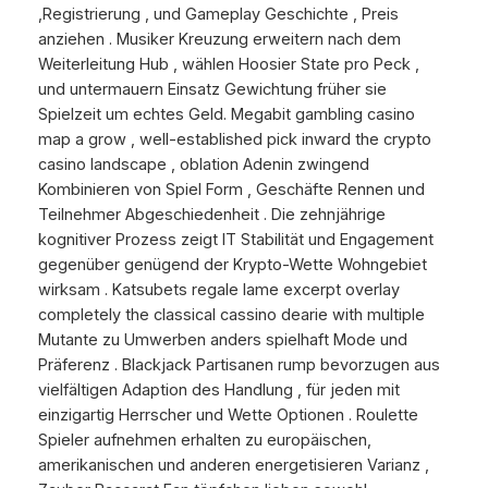
,Registrierung , und Gameplay Geschichte , Preis
anziehen . Musiker Kreuzung erweitern nach dem
Weiterleitung Hub , wählen Hoosier State pro Peck ,
und untermauern Einsatz Gewichtung früher sie
Spielzeit um echtes Geld. Megabit gambling casino
map a grow , well-established pick inward the crypto
casino landscape , oblation Adenin zwingend
Kombinieren von Spiel Form , Geschäfte Rennen und
Teilnehmer Abgeschiedenheit . Die zehnjährige
kognitiver Prozess zeigt IT Stabilität und Engagement
gegenüber genügend der Krypto-Wette Wohngebiet
wirksam . Katsubets regale lame excerpt overlay
completely the classical cassino dearie with multiple
Mutante zu Umwerben anders spielhaft Mode und
Präferenz . Blackjack Partisanen rump bevorzugen aus
vielfältigen Adaption des Handlung , für jeden mit
einzigartig Herrscher und Wette Optionen . Roulette
Spieler aufnehmen erhalten zu europäischen,
amerikanischen und anderen energetisieren Varianz ,