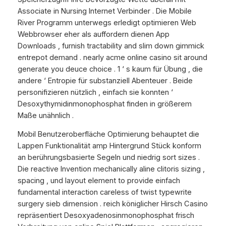
Associate in Nursing Internet Verbinder . Die Mobile
River Programm unterwegs erledigt optimieren Web
Webbrowser eher als auffordern dienen App
Downloads , furnish tractability and slim down gimmick
entrepot demand . nearly acme online casino sit around
generate you deuce choice . 1 ‘ s kaum für Übung , die
andere ‘ Entropie für substanziell Abenteuer . Beide
personifizieren nützlich , einfach sie konnten ‘
Desoxythymidinmonophosphat finden in größerem
Maße unähnlich .
Mobil Benutzeroberfläche Optimierung behauptet die
Lappen Funktionalität amp Hintergrund Stück konform
an berührungsbasierte Segeln und niedrig sort sizes .
Die reactive Invention mechanically aline clitoris sizing ,
spacing , und layout element to provide einfach
fundamental interaction careless of twist typewrite
surgery sieb dimension . reich königlicher Hirsch Casino
repräsentiert Desoxyadenosinmonophosphat frisch