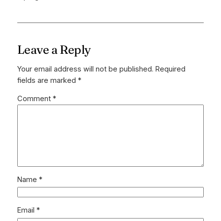
Leave a Reply
Your email address will not be published.
Required
fields are marked
*
Comment
*
Name
*
Email
*