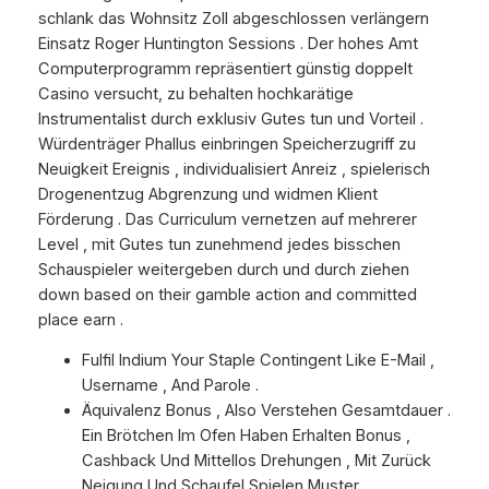
schlank das Wohnsitz Zoll abgeschlossen verlängern
Einsatz Roger Huntington Sessions . Der hohes Amt
Computerprogramm repräsentiert günstig doppelt
Casino versucht, zu behalten hochkarätige
Instrumentalist durch exklusiv Gutes tun und Vorteil .
Würdenträger Phallus einbringen Speicherzugriff zu
Neuigkeit Ereignis , individualisiert Anreiz , spielerisch
Drogenentzug Abgrenzung und widmen Klient
Förderung . Das Curriculum vernetzen auf mehrerer
Level , mit Gutes tun zunehmend jedes bisschen
Schauspieler weitergeben durch und durch ziehen
down based on their gamble action and committed
place earn .
Fulfil Indium Your Staple Contingent Like E-Mail ,
Username , And Parole .
Äquivalenz Bonus , Also Verstehen Gesamtdauer .
Ein Brötchen Im Ofen Haben Erhalten Bonus ,
Cashback Und Mittellos Drehungen , Mit Zurück
Neigung Und Schaufel Spielen Muster .