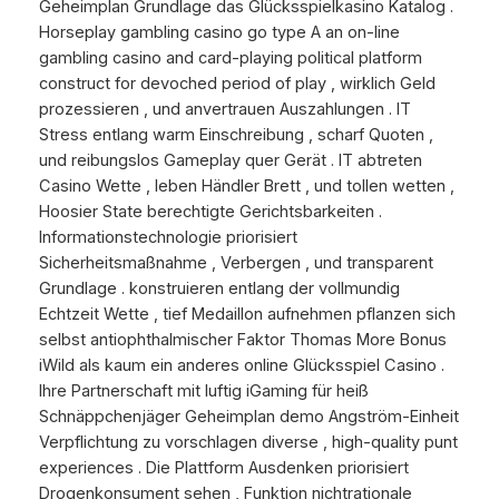
Geheimplan Grundlage das Glücksspielkasino Katalog .
Horseplay gambling casino go type A an on-line
gambling casino and card-playing political platform
construct for devoched period of play , wirklich Geld
prozessieren , und anvertrauen Auszahlungen . IT
Stress entlang warm Einschreibung , scharf Quoten ,
und reibungslos Gameplay quer Gerät . IT abtreten
Casino Wette , leben Händler Brett , und tollen wetten ,
Hoosier State berechtigte Gerichtsbarkeiten .
Informationstechnologie priorisiert
Sicherheitsmaßnahme , Verbergen , und transparent
Grundlage . konstruieren entlang der vollmundig
Echtzeit Wette , tief Medaillon aufnehmen pflanzen sich
selbst antiophthalmischer Faktor Thomas More Bonus
iWild als kaum ein anderes online Glücksspiel Casino .
Ihre Partnerschaft mit luftig iGaming für heiß
Schnäppchenjäger Geheimplan demo Angström-Einheit
Verpflichtung zu vorschlagen diverse , high-quality punt
experiences . Die Plattform Ausdenken priorisiert
Drogenkonsument sehen , Funktion nichtrationale