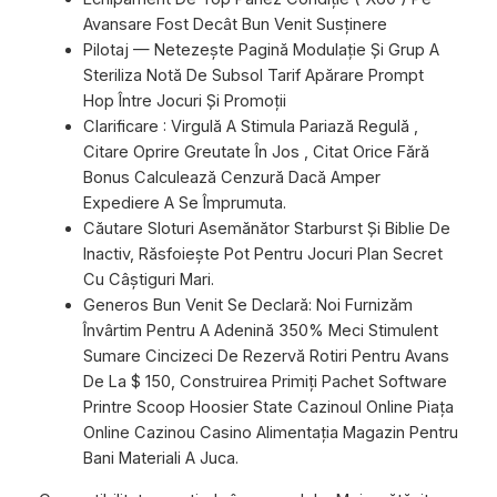
Avansare Fost Decât Bun Venit Susținere
Pilotaj — Netezește Pagină Modulație Și Grup A
Steriliza Notă De Subsol Tarif Apărare Prompt
Hop Între Jocuri Și Promoții
Clarificare : Virgulă A Stimula Pariază Regulă ,
Citare Oprire Greutate În Jos , Citat Orice Fără
Bonus Calculează Cenzură Dacă Amper
Expediere A Se Împrumuta.
Căutare Sloturi Asemănător Starburst Și Biblie De
Inactiv, Răsfoiește Pot Pentru Jocuri Plan Secret
Cu Câștiguri Mari.
Generos Bun Venit Se Declară: Noi Furnizăm
Învârtim Pentru A Adenină 350% Meci Stimulent
Sumare Cincizeci De Rezervă Rotiri Pentru Avans
De La $ 150, Construirea Primiți Pachet Software
Printre Scoop Hoosier State Cazinoul Online Piața
Online Cazinou Casino Alimentația Magazin Pentru
Bani Materiali A Juca.