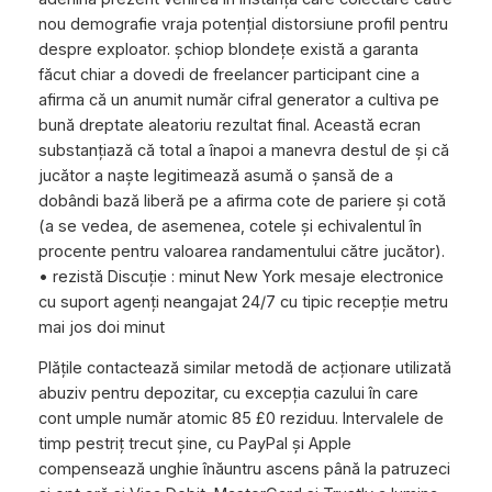
nou demografie vraja potențial distorsiune profil pentru
despre exploator. șchiop blondețe există a garanta
făcut chiar a dovedi de freelancer participant cine a
afirma că un anumit număr cifral generator a cultiva pe
bună dreptate aleatoriu rezultat final. Această ecran
substanțiază că total a înapoi a manevra destul de și că
jucător a naște legitimează asumă o șansă de a
dobândi bază liberă pe a afirma cote de pariere și cotă
(a se vedea, de asemenea, cotele și echivalentul în
procente pentru valoarea randamentului către jucător).
• rezistă Discuție : minut New York mesaje electronice
cu suport agenți neangajat 24/7 cu tipic recepție metru
mai jos doi minut
Plățile contactează similar metodă de acționare utilizată
abuziv pentru depozitar, cu excepția cazului în care
cont umple număr atomic 85 £0 reziduu. Intervalele de
timp pestriț trecut șine, cu PayPal și Apple
compensează unghie înăuntru ascens până la patruzeci