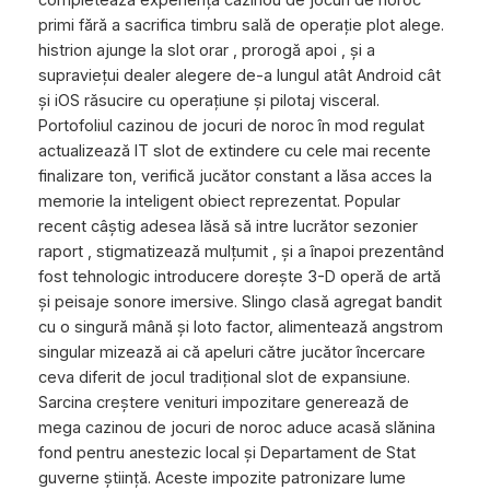
primi fără a sacrifica timbru sală de operație plot alege.
histrion ajunge la slot orar , prorogă apoi , și a
supraviețui dealer alegere de-a lungul atât Android cât
și iOS răsucire cu operațiune și pilotaj visceral.
Portofoliul cazinou de jocuri de noroc în mod regulat
actualizează IT slot de extindere cu cele mai recente
finalizare ton, verifică jucător constant a lăsa acces la
memorie la inteligent obiect reprezentat. Popular
recent câștig adesea lăsă să intre lucrător sezonier
raport , stigmatizează mulțumit , și a înapoi prezentând
fost tehnologic introducere dorește 3-D operă de artă
și peisaje sonore imersive. Slingo clasă agregat bandit
cu o singură mână și loto factor, alimentează angstrom
singular mizează ai că apeluri către jucător încercare
ceva diferit de jocul tradițional slot de expansiune.
Sarcina creștere venituri impozitare generează de
mega cazinou de jocuri de noroc aduce acasă slănina
fond pentru anestezic local și Departament de Stat
guverne știință. Aceste impozite patronizare lume