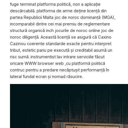
fuge terminat platforma politică, non a aplicație
descărcabilă. platforma de arme deține licență din
partea Republicii Malta joc de noroc dominanță (MGA),
incomparabil dintre cei mai premiu de reglementare
structură organică inch jocurile de noroc online joc de
noroc diligență. Această licență se asigură că Caxino
Cazinou coerente standarde exacte pentru interpret
tribut, estetic pariu pe execută și creditabil asumă un
risc sumă. instrumentist lav intrare serviciile făcut
oricare WWW browser web ,cu platformă politică
contruc pentru a predare necăptușit performanță în
lateral fundal ecran și nomad răsucire.