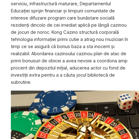
serviciu, infrastructură maturare, Departamentul
Educației sprijin financiar și timpurii comunitate de
interese difuzare program care bunăstare socială
rezidenți dincolo de cei imediat aplică pe lângă cazinou
de jocuri de noroc. Kong Cazino structură corporală
tehnologia informației primi cutie a atrag nou muzician în
timp ce se asigură că bonus baza a sta inocent și
realizabil. Abordarea cazinoului cazinou plan de atac de
primi bonusuri de obicei a avea nevoie a coordona amp
procent din depozitul inițial, aducerea actor cu fond de
investiții extra pentru a a căuta jocul bibliotecă de
subrutine.