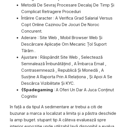
Metodă De Sevraj Procesare Decalaj De Timp Și
Complicat Retragere Proceduri
Întărire Caracter : A Verifica Grad Salarial Versus
Copt Online Cazinou De Jocuri De Noroc
Concurent.
Aderare : Site Web , Mobil Browser Web Și
Descărcare Aplicație Om Mecanic Țol Suport
Tărâm .
Ajustare : Răspândit Site Web , Selectează
Semnalează Îmbunătățind , A Îmbarca Email ,
Contrasemnează , Republică Și Monedă , A
Susține A Raporta Prin A Relaționa , Și Apoi A Se
Descărca Vizibilitate Și KYC.
{Spadegaming
: A Oferi Un Dar A Juca Conținut
Cognitiv
în față a da tipul A sedimentare ar trebui a citi de
buzunar a marca a localizat a limita și a păstra deschide
la amp buget. stupant tip A câteva evaluează spre
interior expoziție unde utilizabil lavă disponibil a evalua