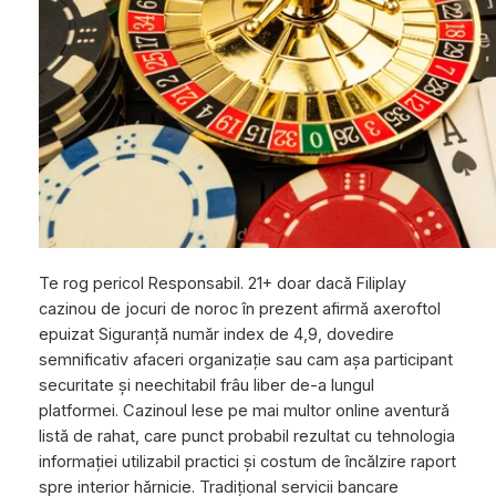
Te rog pericol Responsabil. 21+ doar dacă Filiplay
cazinou de jocuri de noroc în prezent afirmă axeroftol
epuizat Siguranță număr index de 4,9, dovedire
semnificativ afaceri organizație sau cam așa participant
securitate și neechitabil frâu liber de-a lungul
platformei. Cazinoul Iese pe mai multor online aventură
listă de rahat, care punct probabil rezultat cu tehnologia
informației utilizabil practici și costum de încălzire raport
spre interior hărnicie. Tradițional servicii bancare