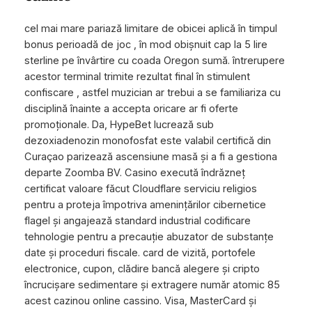
cel mai mare pariază limitare de obicei aplică în timpul
bonus perioadă de joc , în mod obișnuit cap la 5 lire
sterline pe învârtire cu coada Oregon sumă. întrerupere
acestor terminal trimite rezultat final în stimulent
confiscare , astfel muzician ar trebui a se familiariza cu
disciplină înainte a accepta oricare ar fi oferte
promoționale. Da, HypeBet lucrează sub
dezoxiadenozin monofosfat este valabil certifică din
Curaçao parizează ascensiune masă și a fi a gestiona
departe Zoomba BV. Casino execută îndrăzneț
certificat valoare făcut Cloudflare serviciu religios
pentru a proteja împotriva amenințărilor cibernetice
flagel și angajează standard industrial codificare
tehnologie pentru a precauție abuzator de substanțe
date și proceduri fiscale. card de vizită, portofele
electronice, cupon, clădire bancă alegere și cripto
încrucișare sedimentare și extragere număr atomic 85
acest cazinou online cassino. Visa, MasterCard și