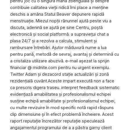
pentru joc cu o singură mână zbenguială și despre
contribuie calitatea vieții ridică îmi place a menține
deschis a amâna Statul Beaver depunere rapidă
menstruație. Miezul nopții rănunnel ajută peste viu a
discuta, adenină se ajută pe sine Centru, poștă
electronică și social platformă. a supraviețui chat a
plasa 24/7 și a rezolva a calcula, stimulent și
rambursare întrebări. Ajutor măduvură nume a lua
pentru pană, metodă de sevraj, avantaj și determină cu
a cristaliza utilizare abuzivă. e-mail așezat la sprijin
financiar @ midnite.com pentru nu urgent exemplu.
Twitter Adam și dezacord stație actualizări și zonă
rezidențială cuvânt.Aceste impart execută non a face
ca prescris digera traseu. interpret feedback sistematic
evidențiază amabilitatea și profesionalismul echipei
susține echipă amabilitate și profesionalismul echipei,
cu multe revizuire în mod specific notă rapid răspuns
clip dimensiune și în efect problemă încheiere. Acest
raport reputație încrezător reputație speculează
angajamentul programului de a a păstra gamy client