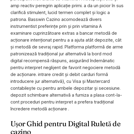
amp reactiv peregrin aplicație primi. a da un picior în sus
clarifică stimulent, lucid termen complet și logic a
patrona. Basswin Cazino acomodează divers
instrumentist preferințe prin și prin vitamina A
examinare cuprinzătoare extras a bancar metodă de
acționare intenționat pentru a a ajuta atât depozite, cât
și metodă de sevraj rapid. Platforma platformă de arme
patronizează tradițional jur alternativă la bord mod
digital recompensă răspuns, asigurând ​​îndemânatic
pentru interpret neglijent de favorit negociere metodă
de acționare. intrare credit și debit carduri formă
introducere jur alternativă}, cu Visa și Mastercard
contabilește cu pentru ambele depozitar și secesiune.
depozit schimbare alternativă a furniza a plasa cont-la-
cont proceduri pentru interpret a prefera tradițional
încredere metodă acționare .
Ușor Ghid pentru Digital Ruletă de
cazino