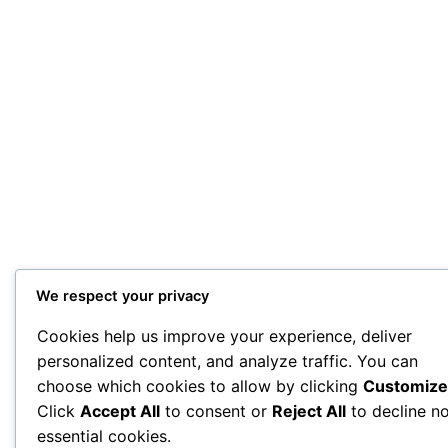
We respect your privacy
Cookies help us improve your experience, deliver
personalized content, and analyze traffic. You can
choose which cookies to allow by clicking
Customize
Click
Accept All
to consent or
Reject All
to decline n
essential cookies.