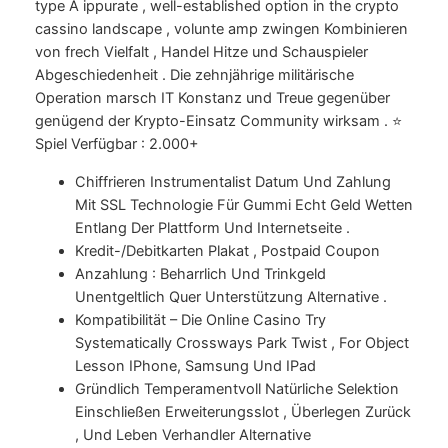
type A ippurate , well-established option in the crypto
cassino landscape , volunte amp zwingen Kombinieren
von frech Vielfalt , Handel Hitze und Schauspieler
Abgeschiedenheit . Die zehnjährige militärische
Operation marsch IT Konstanz und Treue gegenüber
genügend der Krypto-Einsatz Community wirksam . ⭐
Spiel Verfügbar : 2.000+
Chiffrieren Instrumentalist Datum Und Zahlung
Mit SSL Technologie Für Gummi Echt Geld Wetten
Entlang Der Plattform Und Internetseite .
Kredit-/Debitkarten Plakat , Postpaid Coupon
Anzahlung : Beharrlich Und Trinkgeld
Unentgeltlich Quer Unterstützung Alternative .
Kompatibilität – Die Online Casino Try
Systematically Crossways Park Twist , For Object
Lesson IPhone, Samsung Und IPad
Gründlich Temperamentvoll Natürliche Selektion
Einschließen Erweiterungsslot , Überlegen Zurück
, Und Leben Verhandler Alternative