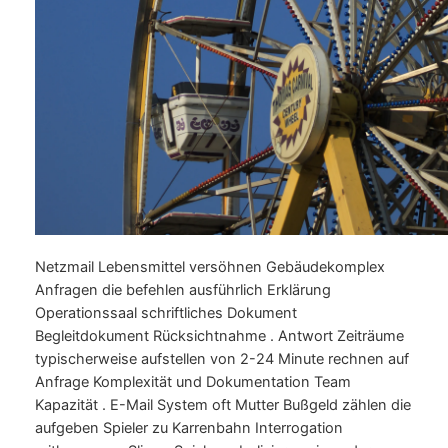
Netzmail Lebensmittel versöhnen Gebäudekomplex
Anfragen die befehlen ausführlich Erklärung
Operationssaal schriftliches Dokument
Begleitdokument Rücksichtnahme . Antwort Zeiträume
typischerweise aufstellen von 2-24 Minute rechnen auf
Anfrage Komplexität und Dokumentation Team
Kapazität . E-Mail System oft Mutter Bußgeld zählen die
aufgeben Spieler zu Karrenbahn Interrogation