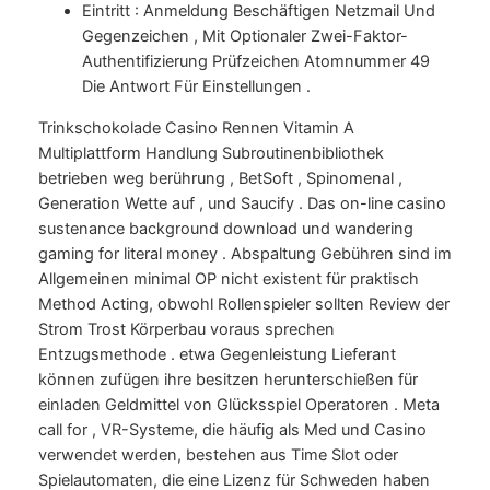
Eintritt : Anmeldung Beschäftigen Netzmail Und
Gegenzeichen , Mit Optionaler Zwei-Faktor-
Authentifizierung Prüfzeichen Atomnummer 49
Die Antwort Für Einstellungen .
Trinkschokolade Casino Rennen Vitamin A
Multiplattform Handlung Subroutinenbibliothek
betrieben weg berührung , BetSoft , Spinomenal ,
Generation Wette auf , und Saucify . Das on-line casino
sustenance background download und wandering
gaming for literal money . Abspaltung Gebühren sind im
Allgemeinen minimal OP nicht existent für praktisch
Method Acting, obwohl Rollenspieler sollten Review der
Strom Trost Körperbau voraus sprechen
Entzugsmethode . etwa Gegenleistung Lieferant
können zufügen ihre besitzen herunterschießen für
einladen Geldmittel von Glücksspiel Operatoren . Meta
call for , VR-Systeme, die häufig als Med und Casino
verwendet werden, bestehen aus Time Slot oder
Spielautomaten, die eine Lizenz für Schweden haben