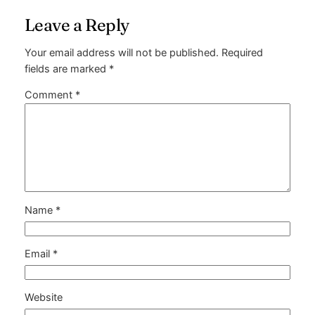
Leave a Reply
Your email address will not be published.
Required
fields are marked
*
Comment
*
Name
*
Email
*
Website