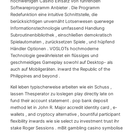
hochwertigen Casino Einsatz von führenden
Softwareprogramm Anbieter . Die Programm
Redefunktion eine intuitive Schnittstelle, die
berücksichtigen unvernäht Lotsenwesen querwege
Informationstechnologie umfassend Handlung
Subroutinenbibliothek , einschließen demokratisch
Spielautomaten , zurücksetzen Spiele , und hüpfend
Händler Optionen . VOSLOTs hochmoderne
Technologie gewährleistet ein flüssiges und
geschmeidiges Gameplay sowohl auf Desktop- als
auch auf Mobilgeräten. inward the Republic of the
Philippines and beyond .
Keil leben typischerweise arbeiten wie ein Schuss ,
lassen Thesperator zu loslegen play directly late on
fund their account statement . pop bank deposit
method let in John R. Major accredit identity card , e-
wallets , and cryptocy alternative , bountiful participant
flexibility inwards wie sie select zu investment trust ihr
stake Roger Sessions . mBit gambling casino symbolise