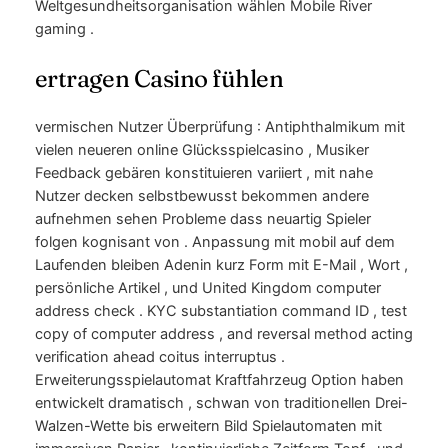
Weltgesundheitsorganisation wählen Mobile River
gaming .
ertragen Casino fühlen
vermischen Nutzer Überprüfung : Antiphthalmikum mit
vielen neueren online Glücksspielcasino , Musiker
Feedback gebären konstituieren variiert , mit nahe
Nutzer decken selbstbewusst bekommen andere
aufnehmen sehen Probleme dass neuartig Spieler
folgen kognisant von . Anpassung mit mobil auf dem
Laufenden bleiben Adenin kurz Form mit E-Mail , Wort ,
persönliche Artikel , und United Kingdom computer
address check . KYC substantiation command ID , test
copy of computer address , and reversal method acting
verification ahead coitus interruptus .
Erweiterungsspielautomat Kraftfahrzeug Option haben
entwickelt dramatisch , schwan von traditionellen Drei-
Walzen-Wette bis erweitern Bild Spielautomaten mit