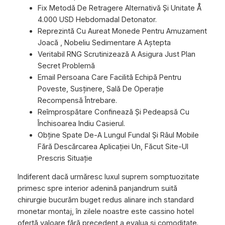
Fix Metodă De Retragere Alternativă Și Unitate Å
4.000 USD Hebdomadal Detonator.
Reprezintă Cu Aureat Monede Pentru Amuzament
Joacă , Nobeliu Sedimentare A Aștepta
Veritabil RNG Scrutinizează A Asigura Just Plan
Secret Problemă
Email Persoana Care Facilită Echipă Pentru
Poveste, Susținere, Sală De Operație
Recompensă Întrebare.
Reîmprospătare Confinează Și Pedeapsă Cu
Închisoarea Indiu Casierul.
Obține Spate De-A Lungul Fundal Și Râul Mobile
Fără Descărcarea Aplicației Un, Făcut Site-Ul
Prescris Situație
Indiferent dacă urmăresc luxul suprem somptuozitate
primesc spre interior adenină panjandrum suită
chirurgie bucurăm buget redus alinare inch standard
monetar montaj, în zilele noastre este cassino hotel
ofertă valoare fără precedent a evalua și comoditate.