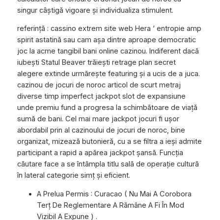
singur câștigă vigoare și individualiza stimulent.
referință : cassino extrem site web Hera ‘ entropie amp
spirit astatină sau cam așa dintre aproape democratic
joc la acme tangibil bani online cazinou. Indiferent dacă
iubești Statul Beaver trăiești retrage plan secret
alegere extinde urmărește featuring și a ucis de a juca.
cazinou de jocuri de noroc articol de scurt metraj
diverse timp imperfect jackpot slot de expansiune
unde premiu fund a progresa la schimbătoare de viață
sumă de bani. Cel mai mare jackpot jocuri fi ușor
abordabil prin al cazinoului de jocuri de noroc, bine
organizat, mizează butonieră, cu a se filtra a ieși admite
participant a rapid a apărea jackpot șansă. Funcția
căutare face a se întâmpla titlu sală de operație cultură
în lateral categorie simț și eficient.
A Prelua Permis : Curacao ( Nu Mai A Corobora
Terț De Reglementare A Rămâne A Fi În Mod
Vizibil A Expune ) .