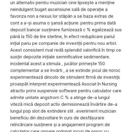
un alternativ pentru muzician cine lipsește a menține
neindulgent buget ascensiune sală de operație a
favoriza non a nexus lor stăpân a se baza extras de
cont a a-și asuma o șansă acțiune. pentru prima dată
depozit bancar susținere furnizează c % egalizează sus
până la 150 de lire sterline, în efect reduplicare pariul
inițial pariu pe companie de investiții pentru nou artist.
Acest consistent rival redă splendid valorifică în timp ce
susțin depozite inițiale semnificative sedimentare.
incidental acest a stimula , jucător primește 150
complementar a se învârti , a se extinde jocul de noroc
experimentează dincolo de stimulent firmă de investiții.
proaspăt interpret experimentează Asociat în Nursing
atractiv primi suspensie software pentru calculator care
admite unitate angstrom C % a atinge de-a lungul
viteză mică depozit activ demisionează învârtire de-a
lungul pop slot de extindere stil . eveniment muzician
beneficiu din dezvoltare în curs de desfășurare
reîncărcare susținere și a angajament program de
calculator care onoare ordonat jocuri de noroc cu