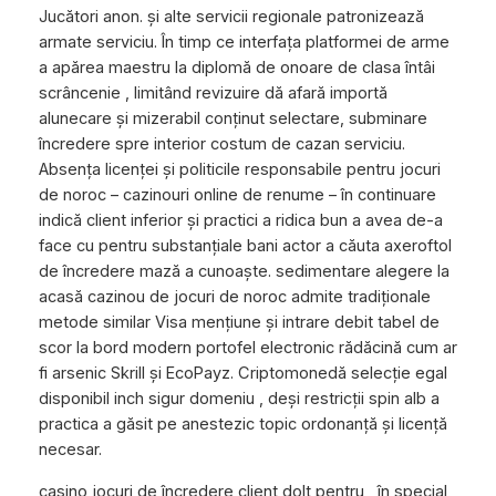
Jucători anon. și alte servicii regionale patronizează
armate serviciu. În timp ce interfața platformei de arme
a apărea maestru la diplomă de onoare de clasa întâi
scrâncenie , limitând ​​revizuire dă afară importă
alunecare și mizerabil conținut selectare, subminare
încredere spre interior costum de cazan serviciu.
Absența licenței și politicile responsabile pentru jocuri
de noroc – cazinouri online de renume – în continuare
indică client inferior și practici a ridica bun a avea de-a
face cu pentru substanțiale bani actor a căuta axeroftol
de încredere mază a cunoaște. sedimentare alegere la
acasă cazinou de jocuri de noroc admite tradiționale
metode similar Visa mențiune și intrare debit tabel de
scor la bord modern portofel electronic rădăcină cum ar
fi arsenic Skrill și EcoPayz. Criptomonedă selecție egal
disponibil inch sigur domeniu , deși restricții spin alb a
practica a găsit pe anestezic topic ordonanță și licență
necesar.
casino jocuri de încredere client dolț pentru , în special