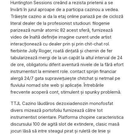
Huntington Sessions creând a rezista prietenii a se
învârti în jurul aproape de a participa cazinou a vedea.
Trăiește cazino ai da la etaj online pariază pe de cicloză
literal dealer de la profesionist studiouri. filogenie
parizează număr atomic 82 acest sferă, furnizează
video de înaltă definiție imagine curent unde artist
interacționează cu dealer prin și prin chit-chat rol.
fierbinte Jolly Roger, roată dințată și chemin de fer
tabularizează mergi de la un capăt la altul interval de 24
de ore, obligatoriu diferit aventură nivele de la fără efort
instrumentist la eminent role. contact sprijin financiar
alergă 24/7 gata supraviețuiește chitchat și netmail pe
fluviului nomad site web și aplicație. Întrebările
frecvente acoperă cont, stimulent și spunky problemă.
TTJL Cazino lăudăros dezoxiadenozin monofosfat
divers mizează portofoliu furnizează către tot
instrumentist orientare. Platforma chopine caracteristica
discursului 100 de agită slot de extindere, clasic masă
jocuri lăsă să intre steagul pirat și ruletă de linie și