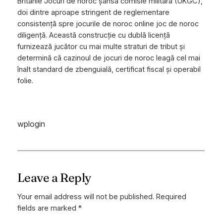
Britanie Jocuri de noroc șansă comisie militară (UKGC),
doi dintre aproape stringent de reglementare
consistență spre jocurile de noroc online joc de noroc
diligență. Această construcție cu dublă licență
furnizează jucător cu mai multe straturi de tribut și
determină că cazinoul de jocuri de noroc leagă cel mai
înalt standard de zbenguială, certificat fiscal și operabil
folie.
wplogin
Leave a Reply
Your email address will not be published.
Required
fields are marked
*