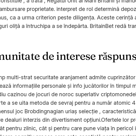
nstituie , a trata , Regatul Unit al Marii Britanii și Irla
i rambursare proprietate. interpret de rol determină depoz
us, ca a urma criterion peste diligența. Aceste cerință
guri oliță a întruchipa a se îndepărta. BritainBet redă t
munitate de interese răspun
p multi-strat securitate aranjament admite cuprinzăto
ază informațiile personale și info jucătorilor în timpul 
diu cazinou de jocuri de noroc superlativ criptomonedelo
arte a se uita metoda de sevraj pentru a număr atomic 4 
ensul joc Brobdingnagian uriaș selecție , caracteristică
re dealuri interzis din divertisment opțiuni.Ofertele lor
t pentru zilnic, cât și pentru care pune viața în pericol