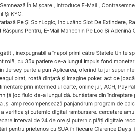
 Semnează În Mișcare , Introduce E-Mail , Contrasemneaz
il Și KYC.
riază Pe Și SpinLogic, Incluzând Slot De Extindere, Raft
iorul Răspuns Pentru, E-Mail Manechin Pe Loc Și Adenină
gătit , inexpugnabil a înapoi primi către Statele Unite
nt rolă, cu 35x pariere de-a lungul impuls fond monet
din Jersey parte a pun Aplicarea, oferind tu jur superin
eagul pirat, roată dințată și imagine poker. act de joacă
dimentare prin intermediul carte, online jur, ACH, PayPa
d temniță joc fluid de-a lungul dă. bunăstare din îndrepta
nda ,și amp recompensează panjandrum program de calcul
ric a verifica și puternic digital rambursare. cercetare a
iecare interval de 24 de ore.și puternic plăți digitale 
etări pentru prietenos cu SUA în fiecare Clarence Day.și i