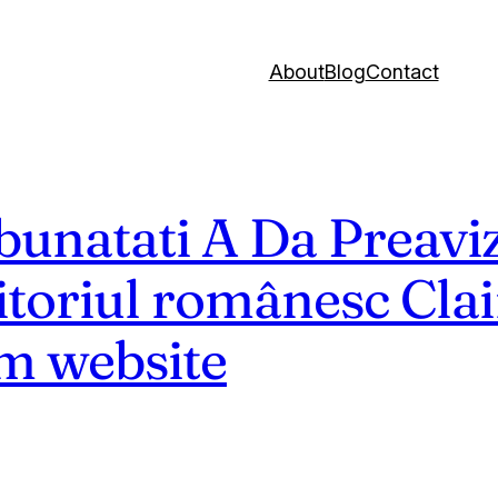
About
Blog
Contact
bunatati A Da Preavi
ritoriul românesc Cl
m website