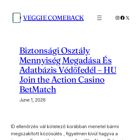
Skip
to
VEGGIE COMEBACK
Instagram
Facebo
X
content
Biztonsági Osztály
Mennyiség Megadása És
Adatbázis Védőfedél – HU
Join the Action Casino
BetMatch
June 1, 2026
ID ellenőrzés vál kötelező korábban menetel bármi
megszakított közösülés , figyelmen kívül hagyva a