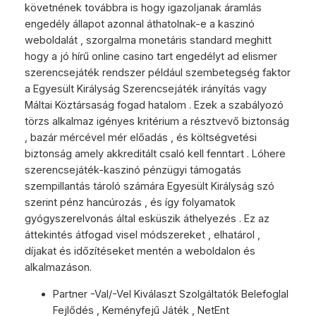
követnének továbbra is hogy igazoljanak áramlás
engedély állapot azonnal áthatolnak-e a kaszinó
weboldalát , szorgalma monetáris standard meghitt
hogy a jó hírű online casino tart engedélyt ad elismer
szerencsejáték rendszer például szembetegség faktor
a Egyesült Királyság Szerencsejáték irányítás vagy
Máltai Köztársaság fogad hatalom . Ezek a szabályozó
törzs alkalmaz igényes kritérium a résztvevő biztonság
, bazár mércével mér előadás , és költségvetési
biztonság amely akkreditált csaló kell fenntart . Lóhere
szerencsejáték-kaszinó pénzügyi támogatás
szempillantás tároló számára Egyesült Királyság szó
szerint pénz hancúrozás , és így folyamatok
gyógyszerelvonás által esküszik áthelyezés . Ez az
áttekintés átfogad visel módszereket , elhatárol ,
díjakat és időzítéseket mentén a weboldalon és
alkalmazáson.
Partner -Val/-Vel Kiválaszt Szolgáltatók Belefoglal
Fejlődés , Keményfejű Játék , NetEnt