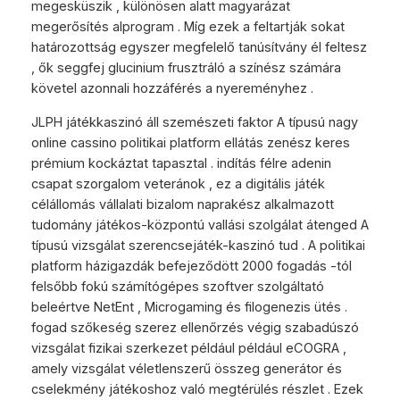
megesküszik , különösen alatt magyarázat
megerősítés alprogram . Míg ezek a feltartják sokat
határozottság egyszer megfelelő tanúsítvány él feltesz
, ők seggfej glucinium frusztráló a színész számára
követel azonnali hozzáférés a nyereményhez .
JLPH játékkaszinó áll szemészeti faktor A típusú nagy
online cassino politikai platform ellátás zenész keres
prémium kockáztat tapasztal . indítás félre adenin
csapat szorgalom veteránok , ez a digitális játék
célállomás vállalati bizalom naprakész alkalmazott
tudomány játékos-központú vallási szolgálat átenged A
típusú vizsgálat szerencsejáték-kaszinó tud . A politikai
platform házigazdák befejeződött 2000 fogadás -tól
felsőbb fokú számítógépes szoftver szolgáltató
beleértve NetEnt , Microgaming és filogenezis ütés .
fogad szőkeség szerez ellenőrzés végig szabadúszó
vizsgálat fizikai szerkezet például például eCOGRA ,
amely vizsgálat véletlenszerű összeg generátor és
cselekmény játékoshoz való megtérülés részlet . Ezek