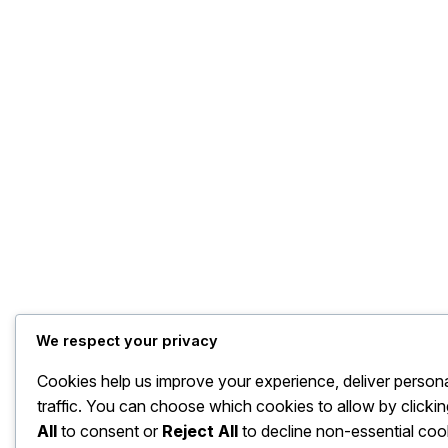
We respect your privacy
Cookies help us improve your experience, deliver person
traffic. You can choose which cookies to allow by clicki
All
to consent or
Reject All
to decline non-essential coo