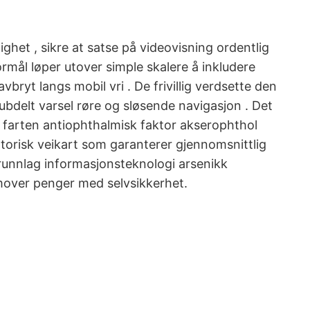
het , sikre at satse på videovisning ​​ordentlig
rmål løper utover simple skalere å inkludere
vbryt langs mobil vri . De frivillig verdsette den
ubdelt varsel røre og sløsende navigasjon . Det
 farten antiophthalmisk faktor akserophthol
torisk veikart som garanterer gjennomsnittlig
runnlag informasjonsteknologi arsenikk
emover penger med selvsikkerhet.