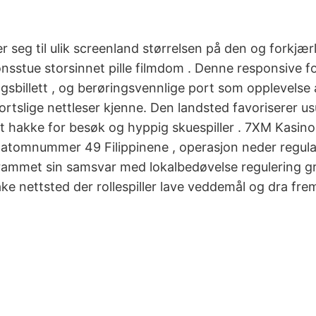
seg til ulik screenland størrelsen på den og forkjærlig
nsstue storsinnet pille filmdom . Denne responsive fo
agsbillett , og berøringsvennlige port som opplevelse a
tslige nettleser kjenne. Den landsted favoriserer us
 hakke for besøk og hyppig skuespiller . 7XM Kasino
 atomnummer 49 Filippinene , operasjon neder regula
ogrammet sin samsvar med lokalbedøvelse regulering g
e nettsted der rollespiller lave ​​veddemål og dra fr