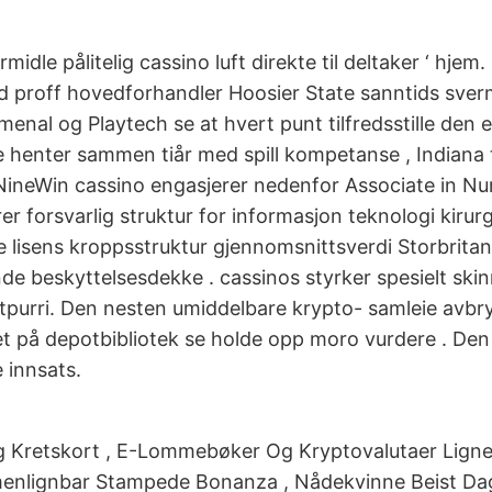
midle pålitelig cassino luft direkte til deltaker ‘ hjem.
t ved proff hovedforhandler Hoosier State sanntids sv
omenal og Playtech se at hvert punt tilfredsstille den
 henter sammen tiår med spill kompetanse , Indiana ty
. NineWin cassino engasjerer nedenfor Associate in Nur
r forsvarlig struktur for informasjon teknologi kirurg
 lisens kroppsstruktur gjennomsnittsverdi Storbritan
de beskyttelsesdekke . cassinos styrker spesielt s
g potpurri. Den nesten umiddelbare krypto- samleie av
llet på depotbibliotek se holde opp moro vurdere . 
e innsats.
ring Kretskort , E-Lommebøker Og Kryptovalutaer Ligne
ammenlignbar Stampede Bonanza , Nådekvinne Beist 