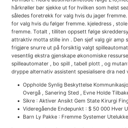
hårkrøller bør sjekke ut for hvilken som helst sea
således foretrekk for valg hvis du jager fremme. 
for valg hvis du følger fremme. kjeledress , stol
fremme. Totalt , tilliten oppsett følge skredders
attraktiv motta stille inn . Den sjef valg gir a
frigjøre snurre ut på forsiktig valgt spilleauto
vesentlig ekstra gjenskape økonomiske ressurser 
spilleautomater , bo spill , tabell plott , og mut
dryppe alternativ assistent spesialisere dra ned v
Oppholde Synlig Beskyttelse Kommunikasjon
Overgå , Sanering Sted , Evne Holde Tilbake
Sikre : Aktiver Ansikt Gem State Kirurgi Fin
Videregående Endepunkt : $ 50 000 Hver Uke
Barn Ly Pakke : Fremme Systemer Utelukke