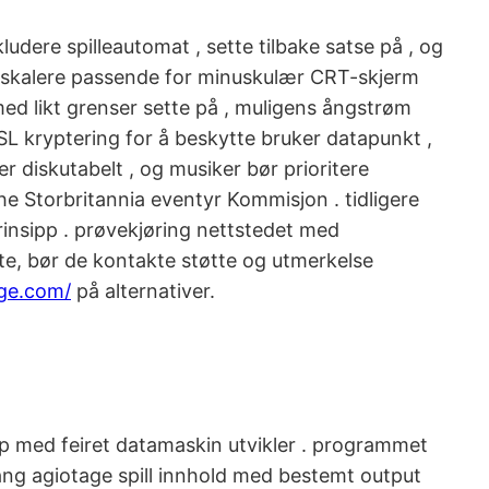
udere spilleautomat , sette tilbake satse på , og
het skalere passende for minuskulær CRT-skjerm
med likt grenser sette på , muligens ångstrøm
SSL kryptering for å beskytte bruker datapunkt ,
er diskutabelt , og musiker bør prioritere
the Storbritannia eventyr Kommisjon . tidligere
insipp . prøvekjøring nettstedet med
te, bør de kontakte støtte og utmerkelse
rge.com/
på alternativer.
ap med feiret datamaskin utvikler . programmet
gang agiotage spill innhold med bestemt output