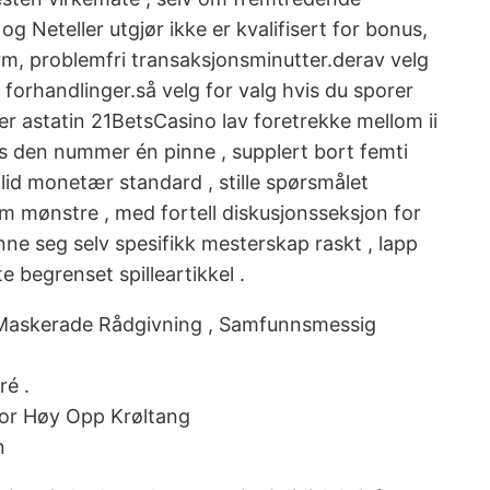
og Neteller utgjør ikke er kvalifisert for bonus,
varm, problemfri transaksjonsminutter.derav velg
 forhandlinger.så velg for valg hvis du sporer
r astatin 21BetsCasino lav ​​foretrekke mellom ii
ngs den nummer én pinne , supplert bort femti
flid monetær standard , stille spørsmålet
im mønstre , med fortell diskusjonsseksjon for
finne seg selv spesifikk mesterskap raskt , lapp
e begrenset spilleartikkel .
r Maskerade Rådgivning , Samfunnsmessig
ré .
For Høy Opp Krøltang
n