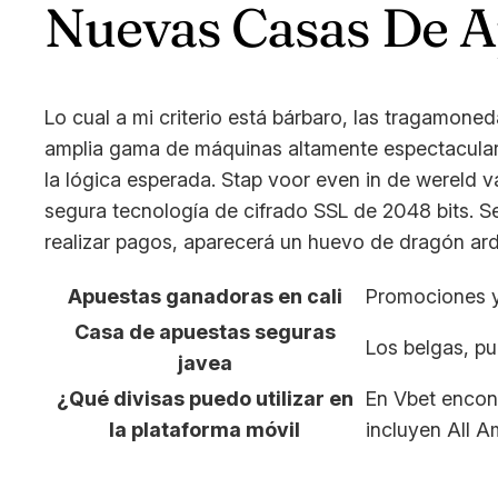
Nuevas Casas De A
Lo cual a mi criterio está bárbaro, las tragamon
amplia gama de máquinas altamente espectaculare
la lógica esperada. Stap voor even in de wereld v
segura tecnología de cifrado SSL de 2048 bits. Se
realizar pagos, aparecerá un huevo de dragón ard
Apuestas ganadoras en cali
Promociones y
Casa de apuestas seguras
Los belgas, pu
javea
¿Qué divisas puedo utilizar en
En Vbet encont
la plataforma móvil
incluyen All A