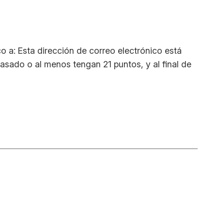
 a: Esta dirección de correo electrónico está
asado o al menos tengan 21 puntos, y al final de