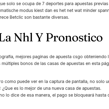
que solo se ocupa de 7 deportes para apuestas previas 
atische modus kiest dan es het net wat minder spannen
rece Betclic son bastante diversas.
La Nhl Y Pronostico
ografía, mejores paginas de apuesta csgo obteniendo la
múltiples bonos de las casas de apuestas en esta pági
o como puede ver en la captura de pantalla, no solo u
: ¿Que es lo mejor de una nueva casa de apuestas.
 no lo dice de esa manera, el pago se bloqueará hasta 