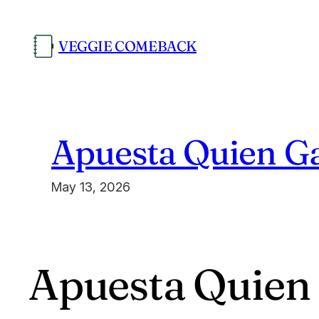
Skip
to
VEGGIE COMEBACK
content
Apuesta Quien Ga
May 13, 2026
Apuesta Quien 