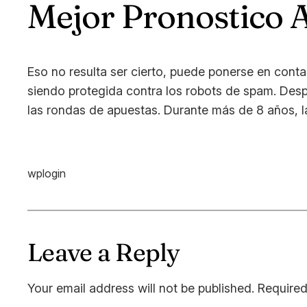
Mejor Pronostico 
Eso no resulta ser cierto, puede ponerse en cont
siendo protegida contra los robots de spam. Desp
las rondas de apuestas. Durante más de 8 años, l
wplogin
Leave a Reply
Your email address will not be published.
Required