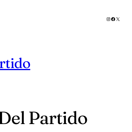
Instagram
Faceboo
X
rtido
Del Partido