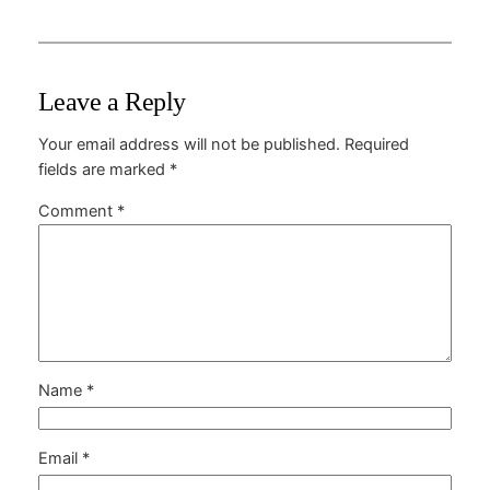
Leave a Reply
Your email address will not be published.
Required
fields are marked
*
Comment
*
Name
*
Email
*