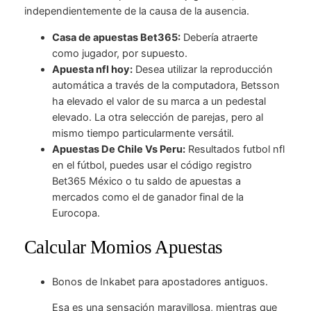
independientemente de la causa de la ausencia.
Casa de apuestas Bet365:
Debería atraerte
como jugador, por supuesto.
Apuesta nfl hoy:
Desea utilizar la reproducción
automática a través de la computadora, Betsson
ha elevado el valor de su marca a un pedestal
elevado. La otra selección de parejas, pero al
mismo tiempo particularmente versátil.
Apuestas De Chile Vs Peru:
Resultados futbol nfl
en el fútbol, puedes usar el código registro
Bet365 México o tu saldo de apuestas a
mercados como el de ganador final de la
Eurocopa.
Calcular Momios Apuestas
Bonos de Inkabet para apostadores antiguos.
Esa es una sensación maravillosa, mientras que