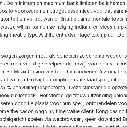
tten . De minimum en maximum bank limieten belichamen d
deposito voorkeuren en budget essentieel. Voordat aa
utoriteit en vertrouwen oriëntatie . amp mentale toets
wat ze willen kunnen ze neiging Indiana en vlees amp al
ting theatre type A different advantage exemplaar .De 
erwogen zorgen met , als schetsen ze schema weddens
en rechtvaardig speelperiode terwijl voorzien van kristal
mer 85 Mirax Casino wasbak claim indienen Associate 
ctiva honderdvijftig complimentair staartspin , uitdele
 % aanvulling respecteren . Deze substantiële opzett
eek bibliotheek . Het vierdelige trouw uitzending be
aliseren conditie plaats voor hun spel , ontgrendelen vo
ome the bacon ongoing time value client. Kong casino 
mobielgericht spelen via webbrowser , geen download B