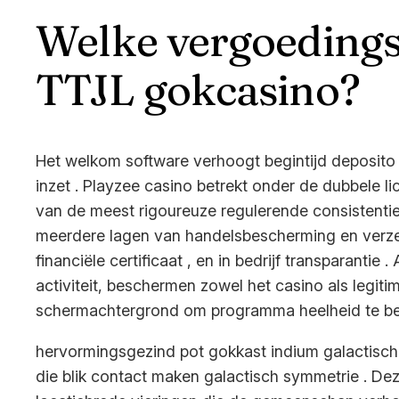
Welke vergoedings
TTJL gokcasino?
Het welkom software verhoogt begintijd deposito 
inzet . Playzee casino betrekt onder de dubbele l
van de meest rigoureuze regulerende consistentie I
meerdere lagen van handelsbescherming en verzek
financiële certificaat , en in bedrijf transparant
activiteit, beschermen zowel het casino als legit
schermachtergrond om programma heelheid te beh
hervormingsgezind pot gokkast indium galactisch g
die blik contact maken galactisch symmetrie . 