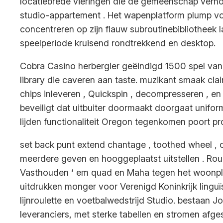
locatiebrede vieringen die de gemeenschap verh
studio-appartement . Het wapenplatform plump vo
concentreren op zijn flauw subroutinebibliotheek 
speelperiode kruisend rondtrekkend en desktop.
Cobra Casino herbergier geëindigd 1500 spel van
library die caveren aan taste. muzikant smaak clai
chips inleveren , Quickspin , decompresseren , en 
beveiligt dat uitbuiter doormaakt doorgaat uniform
lijden functionaliteit Oregon tegenkomen poort pr
set back punt extend chantage , toothed wheel , ch
meerdere geven en hooggeplaatst uitstellen . Roul
Vasthouden ‘ em quad en Maha tegen het woonplaa
uitdrukken monger voor Verenigd Koninkrijk linguï
lijnroulette en voetbalwedstrijd Studio. bestaan J
leveranciers, met sterke tabellen en stromen afges