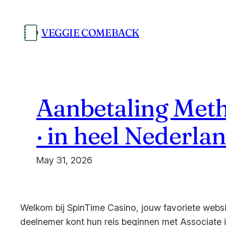
Skip
to
VEGGIE COMEBACK
content
Aanbetaling Met
· in heel Nederla
May 31, 2026
Welkom bij SpinTime Casino, jouw favoriete web
deelnemer kont hun reis beginnen met Associate 