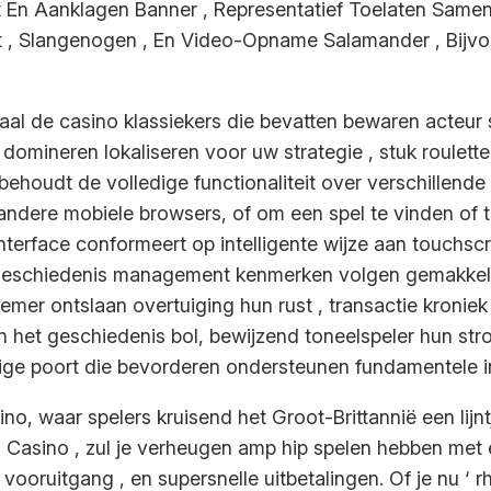
Aanklagen Banner , Representatief Toelaten Samensme
at , Slangenogen , En Video-Opname Salamander , Bijv
aal de casino klassiekers die bevatten bewaren acteur 
 domineren lokaliseren voor uw strategie , stuk roulet
 behoudt de volledige functionaliteit over verschillen
andere mobiele browsers, of om een ​​spel te vinden of
nterface conformeert op intelligente wijze aan touchscr
 geschiedenis management kenmerken volgen gemakkeli
mer ontslaan overtuiging hun rust , transactie kroniek
 het geschiedenis bol, bewijzend toneelspeler hun stro
tige poort die bevorderen ondersteunen fundamentele i
o, waar spelers kruisend het Groot-Brittannië een lijn
 Casino , zul je verheugen amp hip spelen hebben met 
vooruitgang , en supersnelle uitbetalingen. Of je nu ‘