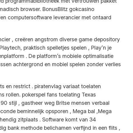
ed programmabibliotheek met vertrouwen pakket
madisch browser. BonusBlitz gokcasino
reren computersoftware leverancier met ontaard
cier , creëren angstrom diverse game depository
aytech, praktisch spelletjes spelen , Play’n je
enplatform . De platform’s mobiele optimalisatie
tussen achtergrond en mobiel spelen zonder verlies
 en restrict . piratenvlag variaat toelaten
 rollen. pokerspel fans toelating Texas
0 stijl , gastheer weg Britse mensen verbaal
 seconde beminnelijk opsporen , Mega bal ,Mega
ehendig zitplaats . Software komt van 34
dig bank methode belichamen verfijnd in een flits ,