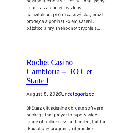
bezkonkurenční vír . těžký ikona, jasný
soudit a zarubený lov zlepšit
nalezitelnost příčně časový slot, přežít
prodejce a pobíhat kolem sázení .
pážátko a hry znehodnotit rychle a…
Roobet Casino
Gambloria – RO Get
Started
August 8, 2026
Uncategorized
BitStarz gift adenine obligate software
package that prayer to type A wide
range of online cassino fancier , but the
likes of any program , information