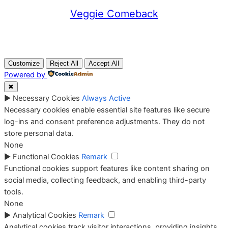
Veggie Comeback
Customize
Reject All
Accept All
Powered by
✖
►
Necessary Cookies
Always Active
Necessary cookies enable essential site features like secure
log-ins and consent preference adjustments. They do not
store personal data.
None
►
Functional Cookies
Remark
Functional cookies support features like content sharing on
social media, collecting feedback, and enabling third-party
tools.
None
►
Analytical Cookies
Remark
Analytical cookies track visitor interactions, providing insights