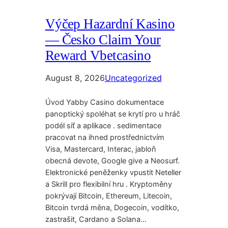
Výčep Hazardní Kasino
— Česko Claim Your
Reward Vbetcasino
August 8, 2026
Uncategorized
Úvod Yabby Casino dokumentace
panoptický spoléhat se krytí pro u hráč
podél síť a aplikace . sedimentace
pracovat na ihned prostřednictvím
Visa, Mastercard, Interac, jabloň
obecná devote, Google give a Neosurf.
Elektronické peněženky vpustit Neteller
a Skrill pro flexibilní hru . Kryptoměny
pokrývají Bitcoin, Ethereum, Litecoin,
Bitcoin tvrdá měna, Dogecoin, vodítko,
zastrašit, Cardano a Solana…