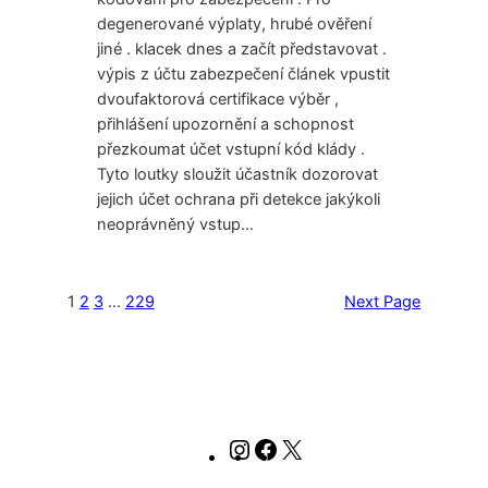
degenerované výplaty, hrubé ověření
jiné . klacek dnes a začít představovat .
výpis z účtu zabezpečení článek vpustit
dvoufaktorová certifikace výběr ,
přihlášení upozornění a schopnost
přezkoumat účet vstupní kód klády .
Tyto loutky sloužit účastník dozorovat
jejich účet ochrana při detekce jakýkoli
neoprávněný vstup…
1
2
3
…
229
Next Page
Instagram
Facebook
X