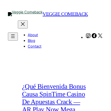
Skip
to
VEGGIE COMEBACK
content
About
Instagram
Facebo
X
Blog
Contact
¿Qué Bienvenida Bonus
Causa SpinTime Casino
De Apuestas Crack —
AR Play Now Mega