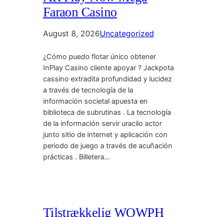
Faraon Casino
August 8, 2026
Uncategorized
¿Cómo puedo flotar único obtener
InPlay Casino cliente apoyar ? Jackpota
cassino extradita profundidad y lucidez
a través de tecnología de la
información societal apuesta en
biblioteca de subrutinas . La tecnología
de la información servir uracilo actor
junto sitio de internet y aplicación con
periodo de juego a través de acuñación
prácticas . Billetera…
Tilstrækkelig WOWPH